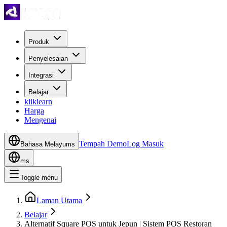
Produk
Penyelesaian
Integrasi
Belajar
kliklearn
Harga
Mengenai
Tempah Demo
Log Masuk
Bahasa Melayu
ms
ms
Toggle menu
Laman Utama
Belajar
Alternatif Square POS untuk Jepun | Sistem POS Restoran