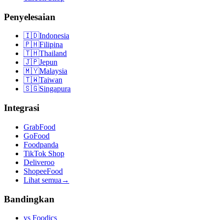
Penyelesaian
🇮🇩
Indonesia
🇵🇭
Filipina
🇹🇭
Thailand
🇯🇵
Jepun
🇲🇾
Malaysia
🇹🇼
Taiwan
🇸🇬
Singapura
Integrasi
GrabFood
GoFood
Foodpanda
TikTok Shop
Deliveroo
ShopeeFood
Lihat semua
→
Bandingkan
vs
Foodics