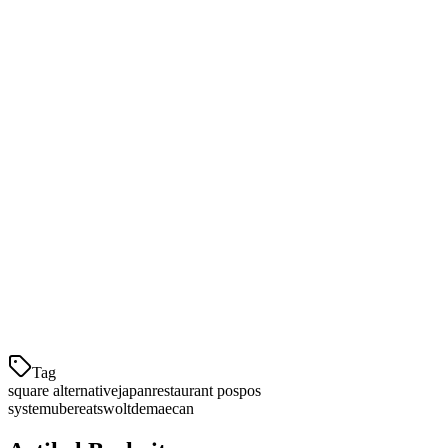
Ini bermaksud anda boleh mengurus semua pesanan penghantaran
anda dari satu papan pemuka, menghapuskan keperluan untuk
pelbagai tablet dan mengurangkan kesilapan pengurusan pesanan.
Penetalan Yang Masuk Akaun untuk Restoran
Jepun
Klikit menawarkan penetapan harga yang jelaskan berdasarkan yen
tanpa ketidakpastian pertukaran asing:
Ciri
Klikit
Square for Restaurants
Kos
Dari
Dari ¥0 (tarif percuma) atau
bulanan
¥3,800/bulan
¥2,500+/bulan untuk canggih
Tag
square alternative
japan
restaurant pos
pos
system
ubereats
wolt
demaecan