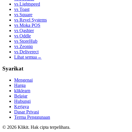
vs
Lightspeed
vs
Toast
vs
Square
vs
Revel Systems
vs
Moka POS
vs
Qashier
vs
Oddle
vs
StoreHub
vs
Zeoniq
vs
Deliverect
Lihat semua
→
Syarikat
Mengenai
Harga
kliklearn
Belajar
Hubungi
Kerjaya
Dasar Privasi
Terma Penggunaan
© 2026 Klikit. Hak cipta terpelihara.