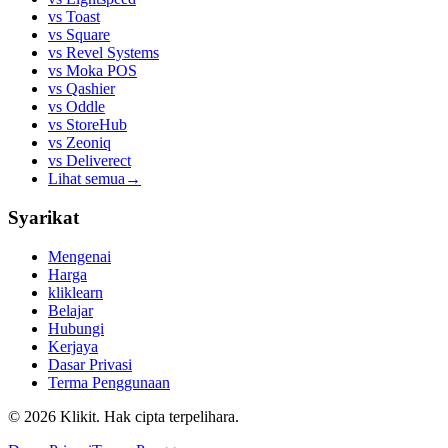
vs
Toast
vs
Square
vs
Revel Systems
vs
Moka POS
vs
Qashier
vs
Oddle
vs
StoreHub
vs
Zeoniq
vs
Deliverect
Lihat semua
→
Syarikat
Mengenai
Harga
kliklearn
Belajar
Hubungi
Kerjaya
Dasar Privasi
Terma Penggunaan
© 2026 Klikit. Hak cipta terpelihara.