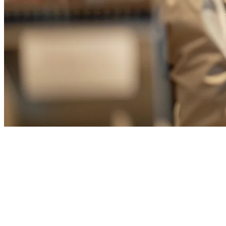
Pengesanan QR di Restoran
Taiwan: Panduan Lengkap
untuk 2026
Industri restoran Taiwan telah mengalami transformasi yang