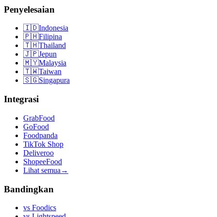
Penyelesaian
🇮🇩
Indonesia
🇵🇭
Filipina
🇹🇭
Thailand
🇯🇵
Jepun
🇲🇾
Malaysia
🇹🇼
Taiwan
🇸🇬
Singapura
Integrasi
GrabFood
GoFood
Foodpanda
TikTok Shop
Deliveroo
ShopeeFood
Lihat semua
→
Bandingkan
vs
Foodics
vs
Lightspeed