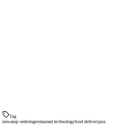
LINE Pay
- Solusi pembayaran yang terintegrasi
Akaun Rasmi LINE
- Menu dan pengurusan pesanan
LINE@
- Pengurusan hubungan pelanggan
Penyedia Pengesanan QR Tempatan
Platform
Terbaik Untuk
Harga (TWD)
NT$1,500-
OrderEasy
Restoran medium
3,000/bulan
inline
Rantai besar
NT$5,000+/bulan
FlipWeb
Kedai makan kecil
NT$800-1,500/bulan
Penjual pasar
Winline
NT$500-1,000/bulan
malam
Tag
taiwan
qr ordering
restaurant technology
food delivery
pos