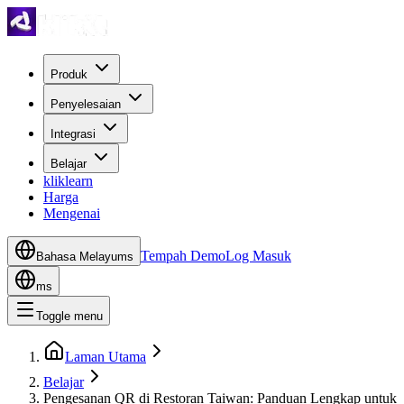
Produk
Penyelesaian
Integrasi
Belajar
kliklearn
Harga
Mengenai
Tempah Demo
Log Masuk
Bahasa Melayu
ms
ms
Toggle menu
Laman Utama
Belajar
Pengesanan QR di Restoran Taiwan: Panduan Lengkap untuk