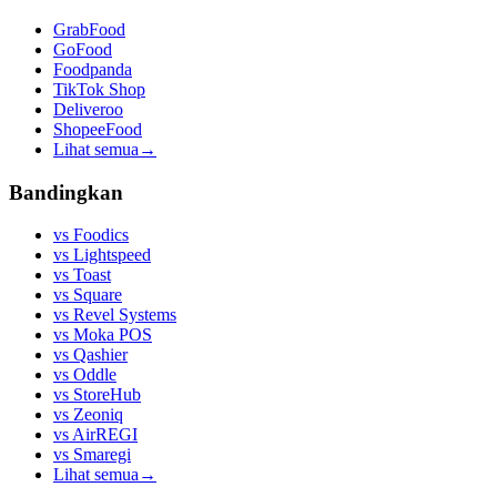
GrabFood
GoFood
Foodpanda
TikTok Shop
Deliveroo
ShopeeFood
Lihat semua
→
Bandingkan
vs
Foodics
vs
Lightspeed
vs
Toast
vs
Square
vs
Revel Systems
vs
Moka POS
vs
Qashier
vs
Oddle
vs
StoreHub
vs
Zeoniq
vs
AirREGI
vs
Smaregi
Lihat semua
→