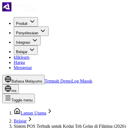
Produk
Penyelesaian
Integrasi
Belajar
kliklearn
Harga
Mengenai
Tempah Demo
Log Masuk
Bahasa Melayu
ms
ms
Toggle menu
Laman Utama
Belajar
Sistem POS Terbaik untuk Kedai Teh Gelas di Filipina (2026)