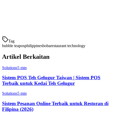
Program loyalitas
Manajemen meja
Penjadwalan staf
Dukungan multi-lokasi
Anal
Tag
bubble tea
pos
philippines
boba
restaurant technology
Artikel Berkaitan
Solutions
5 min
Sistem POS Teh Gelugur Taiwan | Sistem POS
Terbaik untuk Kedai Teh Gelugur
Solutions
5 min
Sistem Pesanan Online Terbaik untuk Restoran di
Filipina (2026)