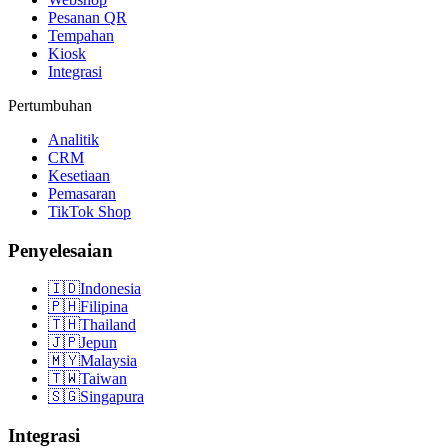
Pesanan QR
Tempahan
Kiosk
Integrasi
Pertumbuhan
Analitik
CRM
Kesetiaan
Pemasaran
TikTok Shop
Penyelesaian
🇮🇩
Indonesia
🇵🇭
Filipina
🇹🇭
Thailand
🇯🇵
Jepun
🇲🇾
Malaysia
🇹🇼
Taiwan
🇸🇬
Singapura
Integrasi