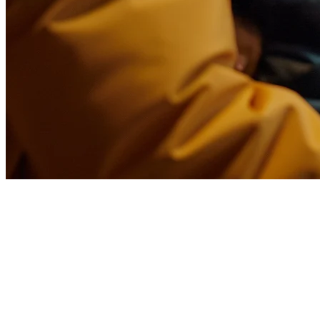
Sistem POS Terbaik untuk Kedai
Teh Gelas di Filipina (2026)
Kedai teh gelas di Filipina sedang berkembang pesat — dari
kawasan hipster Manila hingga mal-perbelanjaan di provinsi. Tetapi
menjalankan kedai boba ini memiliki tantangan unik: mengelola