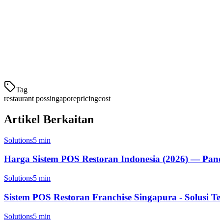
Sokongan tempatan:
Disertakan
Untuk restoran biasa Singapura yang memproses S$10,000 bulanan, 
penghantaran.
Meng
Tag
restaurant pos
singapore
pricing
cost
Artikel Berkaitan
Solutions
5 min
Harga Sistem POS Restoran Indonesia (2026) — Pa
Solutions
5 min
Sistem POS Restoran Franchise Singapura - Solusi T
Solutions
5 min