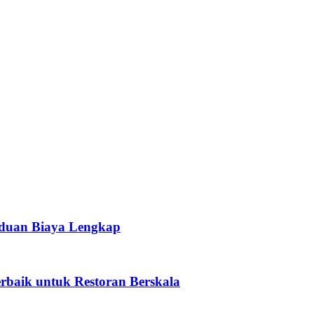
Klikit boleh menyelamatkan
S$200-S$500 sebulan
berbanding sistem 
nduan Biaya Lengkap
erbaik untuk Restoran Berskala