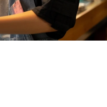
 Lengkap
i kopi kecil di Chinatown atau rantai restoran yang berada di
h apa yang anda boleh harapkan untuk membayar: