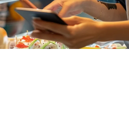
ingapura (2026) — Panduan Biaya
an keseimbangan antara fitur dan kos. Sama ada anda menjalankan keda
mbantu anda membuat investasi yang betul.
gapura?
 berdasarkan saiz perniagaan dan fitur yang diperlukan. Berikut adala