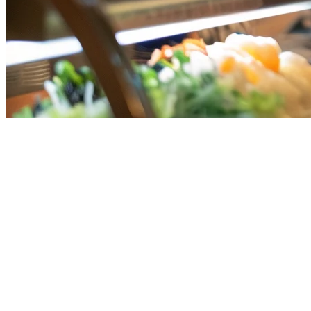
Harga Sistem POS Restoran di S
Memilih sistem POS restoran yang tepat di Singapura berarti menemuk
beberapa lokasi, memahami kos yang sebenarnya dari sistem POS me
Berapa Biaya Sistem POS Restoran di Sin
Harga sistem POS restoran di Singapura bervariasi secara signifikan