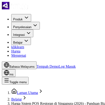
Produk
Penyelesaian
Integrasi
Belajar
kliklearn
Harga
Mengenai
Tempah Demo
Log Masuk
Bahasa Melayu
ms
ms
Toggle menu
Laman Utama
Belajar
Harga Sistem POS Restoran di Singapura (2026) - Panduan B