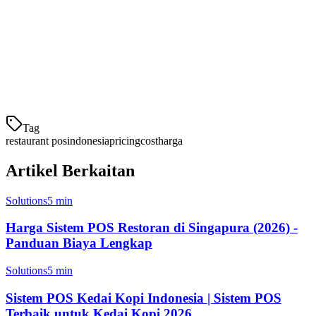
membutuhkan solusi terjangkau. Klikit dirancang khusus untuk
mendukung bisnis lokal dengan:
Harga yang sesuai dengan kapasitas UMKM
Pembayaran bulanan tanpa kontrak jangka panjang
Tanpa biaya/setup tersembunyi
Tag
restaurant pos
indonesia
pricing
cost
harga
Artikel Berkaitan
Solutions
5 min
Harga Sistem POS Restoran di Singapura (2026) -
Panduan Biaya Lengkap
Solutions
5 min
Sistem POS Kedai Kopi Indonesia | Sistem POS
Terbaik untuk Kedai Kopi 2026