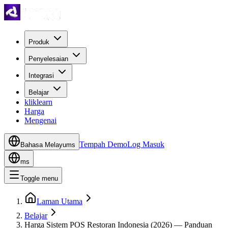
Produk
Penyelesaian
Integrasi
Belajar
kliklearn
Harga
Mengenai
Tempah Demo
Log Masuk
Bahasa Melayu
ms
ms
Toggle menu
Laman Utama
Belajar
Harga Sistem POS Restoran Indonesia (2026) — Panduan