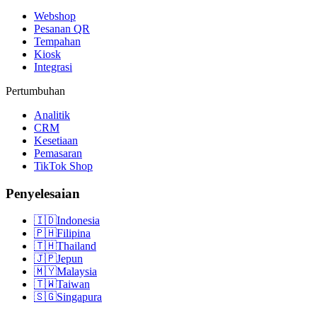
Webshop
Pesanan QR
Tempahan
Kiosk
Integrasi
Pertumbuhan
Analitik
CRM
Kesetiaan
Pemasaran
TikTok Shop
Penyelesaian
🇮🇩
Indonesia
🇵🇭
Filipina
🇹🇭
Thailand
🇯🇵
Jepun
🇲🇾
Malaysia
🇹🇼
Taiwan
🇸🇬
Singapura