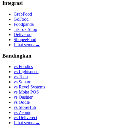
Integrasi
GrabFood
GoFood
Foodpanda
TikTok Shop
Deliveroo
ShopeeFood
Lihat semua
→
Bandingkan
vs
Foodics
vs
Lightspeed
vs
Toast
vs
Square
vs
Revel Systems
vs
Moka POS
vs
Qashier
vs
Oddle
vs
StoreHub
vs
Zeoniq
vs
Deliverect
Lihat semua
→