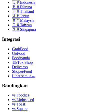
🇮🇩
Indonesia
🇵🇭
Filipina
🇹🇭
Thailand
🇯🇵
Jepun
🇲🇾
Malaysia
🇹🇼
Taiwan
🇸🇬
Singapura
Integrasi
GrabFood
GoFood
Foodpanda
TikTok Shop
Deliveroo
ShopeeFood
Lihat semua
→
Bandingkan
vs
Foodics
vs
Lightspeed
vs
Toast
vs
Square