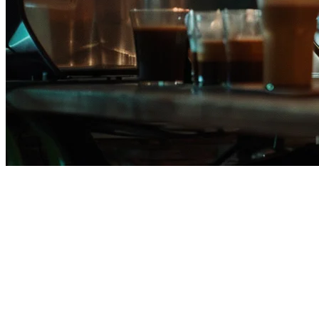
Harga Sistem POS Restoran di
Filipina (2026)
Mencari
sistem POS restoran
yang tepat di Filipina berarti
menimbang fitur dengan anggaran anda. Sama ada anda mengelola
kedai kopi kecil di Manila atau rantai restoran berada di seluruh
Metro Manila, memahami kos sebenar membantu anda membuat