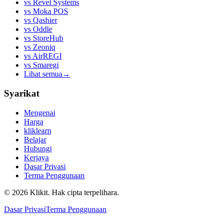
vs
Revel Systems
vs
Moka POS
vs
Qashier
vs
Oddle
vs
StoreHub
vs
Zeoniq
vs
AirREGI
vs
Smaregi
Lihat semua
→
Syarikat
Mengenai
Harga
kliklearn
Belajar
Hubungi
Kerjaya
Dasar Privasi
Terma Penggunaan
© 2026 Klikit. Hak cipta terpelihara.
Dasar Privasi
Terma Penggunaan