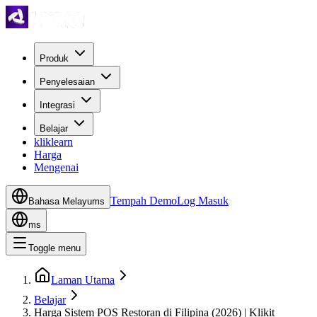
Produk
Penyelesaian
Integrasi
Belajar
kliklearn
Harga
Mengenai
Tempah Demo
Log Masuk
Bahasa Melayu
ms
ms
Toggle menu
Laman Utama
Belajar
Harga Sistem POS Restoran di Filipina (2026) | Klikit