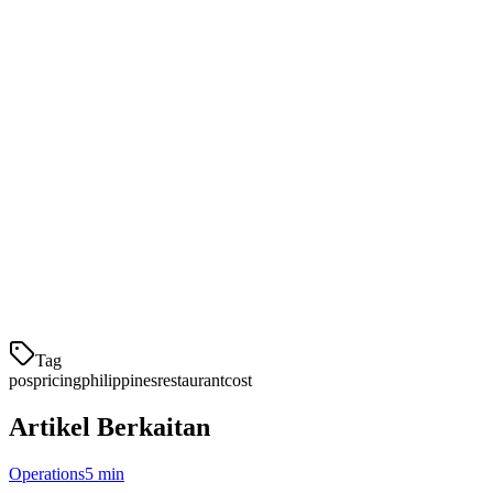
Kebanyakan pembekal POS di Filipina mengharakannya setiap
transaksi:
Transaksi tunai:
Percuma atau cukai minim
Bayaran kad (Kredit/Debit):
1.5-3% setiap transaksi
Bayaran QR (GCash, Maya):
0.5-1% setiap transaksi
Harga Klikit: Transparan & Terjangkau
Berbeza daripada sistem POS impor yang kos ₱8,000-15,000/bulan,
Klik
Tag
pos
pricing
philippines
restaurant
cost
Artikel Berkaitan
Operations
5 min