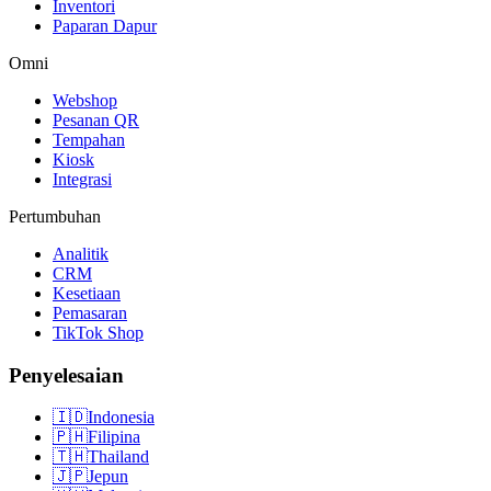
Inventori
Paparan Dapur
Omni
Webshop
Pesanan QR
Tempahan
Kiosk
Integrasi
Pertumbuhan
Analitik
CRM
Kesetiaan
Pemasaran
TikTok Shop
Penyelesaian
🇮🇩
Indonesia
🇵🇭
Filipina
🇹🇭
Thailand
🇯🇵
Jepun