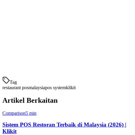
TouchBistro
halus
499
meja
Boleh_afford +
SMB
RM 99-
Mosaic
sokongan
tempatan
199
tempatan
Mengapa Restoran Malaysia Bertukar
kepada Klikit
Klik
Tag
restaurant pos
malaysia
pos system
klikit
Artikel Berkaitan
Comparison
5 min
Sistem POS Restoran Terbaik di Malaysia (2026) |
Klikit