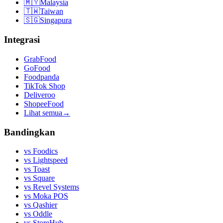
🇲🇾
Malaysia
🇹🇼
Taiwan
🇸🇬
Singapura
Integrasi
GrabFood
GoFood
Foodpanda
TikTok Shop
Deliveroo
ShopeeFood
Lihat semua
→
Bandingkan
vs
Foodics
vs
Lightspeed
vs
Toast
vs
Square
vs
Revel Systems
vs
Moka POS
vs
Qashier
vs
Oddle
vs
StoreHub