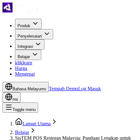
Produk
Penyelesaian
Integrasi
Belajar
kliklearn
Harga
Mengenai
Tempah Demo
Log Masuk
Bahasa Melayu
ms
ms
Toggle menu
Laman Utama
Belajar
SisTEM POS Restoran Malaysia: Panduan Lengkap untuk