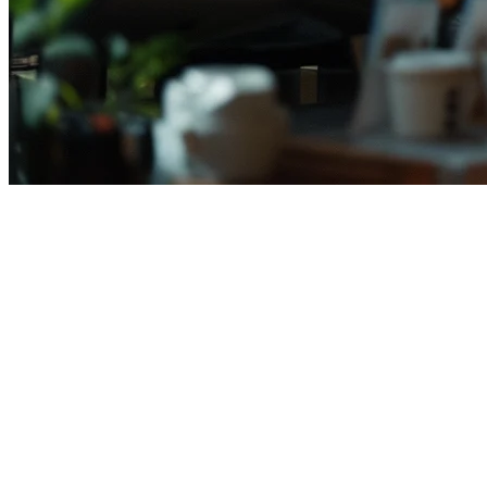
Sistem Pengurusan Pesanan Resto
Di zaman digital ini, restoran di Indonesia menghadapi cabaran men
mempunyai sistem berasingan yang membuat operasi menjadi lebih ru
Mengapa Restoran Indonesia Memerlukan
Restoran purata di Indonesia menerima 50-200 pesanan penghantaran s
Mengecek setiap aplikasi secara manual