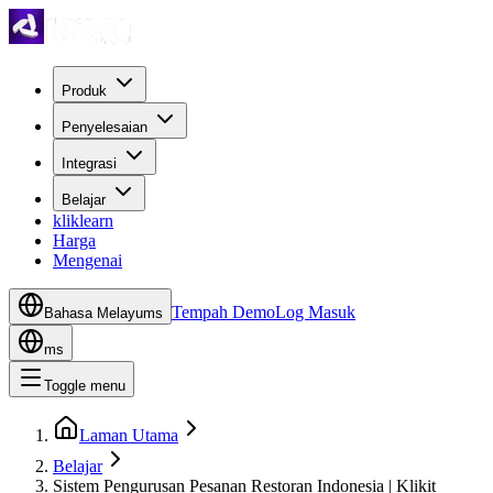
Produk
Penyelesaian
Integrasi
Belajar
kliklearn
Harga
Mengenai
Tempah Demo
Log Masuk
Bahasa Melayu
ms
ms
Toggle menu
Laman Utama
Belajar
Sistem Pengurusan Pesanan Restoran Indonesia | Klikit