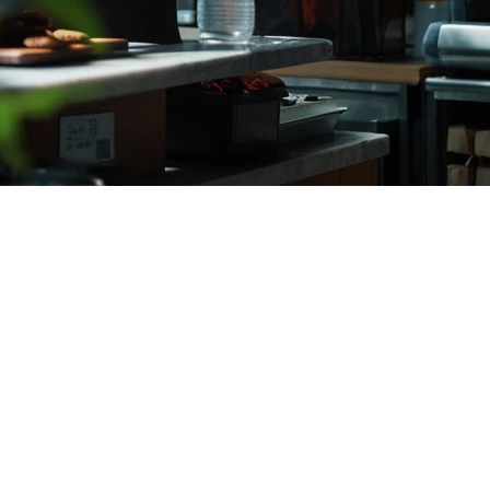
ri GrabFood hingga GoFood dan ShopeeFood, setiap platform
asukan dapur perlu: