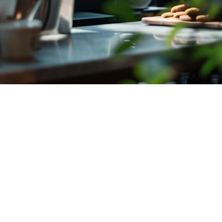
ran Indonesia
gelola pesanan daripada pelbagai platform penghantaran sekaligus. Da
mit.
 Sistem Pengurusan Pesanan?
ehari daripada 3-5 platform berbeza. Tanpa sistem yang terintegrasi, p