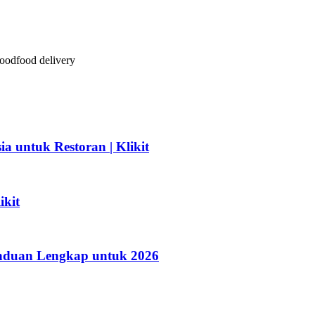
hat platform mana yang paling menguntungkan dan mengoptimumkan men
ood
food delivery
a untuk Restoran | Klikit
ikit
Panduan Lengkap untuk 2026