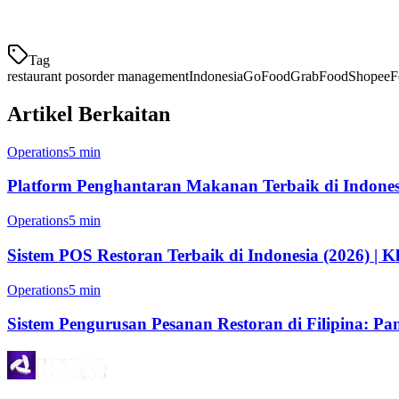
Dengan sistem pengurusan pesanan yang betul, restoran boleh meli
Tag
restaurant pos
order management
Indonesia
GoFood
GrabFood
ShopeeF
Artikel Berkaitan
Operations
5 min
Platform Penghantaran Makanan Terbaik di Indonesi
Operations
5 min
Sistem POS Restoran Terbaik di Indonesia (2026) | Kl
Operations
5 min
Sistem Pengurusan Pesanan Restoran di Filipina: 