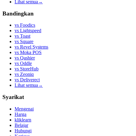
Lihat semua
→
Bandingkan
vs
Foodics
vs
Lightspeed
vs
Toast
vs
Square
vs
Revel Systems
vs
Moka POS
vs
Qashier
vs
Oddle
vs
StoreHub
vs
Zeoniq
vs
Deliverect
Lihat semua
→
Syarikat
Mengenai
Harga
kliklearn
Belajar
Hubungi