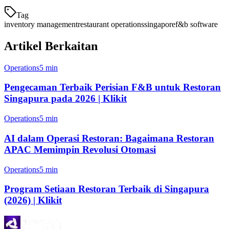
Tag
inventory management
restaurant operations
singapore
f&b software
Artikel Berkaitan
Operations
5 min
Pengecaman Terbaik Perisian F&B untuk Restoran
Singapura pada 2026 | Klikit
Operations
5 min
AI dalam Operasi Restoran: Bagaimana Restoran
APAC Memimpin Revolusi Otomasi
Operations
5 min
Program Setiaan Restoran Terbaik di Singapura
(2026) | Klikit