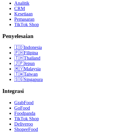
Analitik
CRM
Kesetiaan
Pemasaran
TikTok Shop
Penyelesaian
🇮🇩
Indonesia
🇵🇭
Filipina
🇹🇭
Thailand
🇯🇵
Jepun
🇲🇾
Malaysia
🇹🇼
Taiwan
🇸🇬
Singapura
Integrasi
GrabFood
GoFood
Foodpanda
TikTok Shop
Deliveroo
ShopeeFood