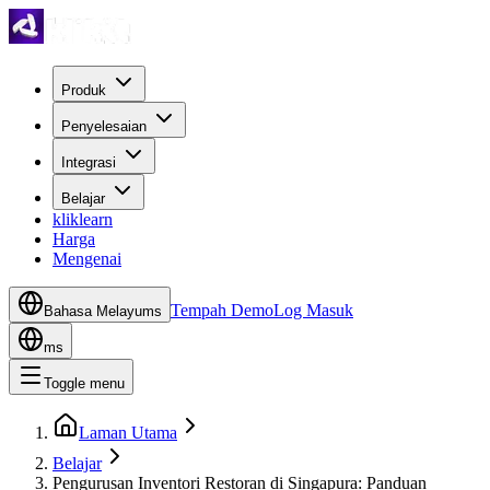
Produk
Penyelesaian
Integrasi
Belajar
kliklearn
Harga
Mengenai
Tempah Demo
Log Masuk
Bahasa Melayu
ms
ms
Toggle menu
Laman Utama
Belajar
Pengurusan Inventori Restoran di Singapura: Panduan