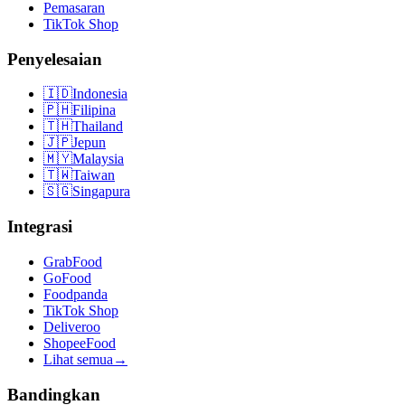
Pemasaran
TikTok Shop
Penyelesaian
🇮🇩
Indonesia
🇵🇭
Filipina
🇹🇭
Thailand
🇯🇵
Jepun
🇲🇾
Malaysia
🇹🇼
Taiwan
🇸🇬
Singapura
Integrasi
GrabFood
GoFood
Foodpanda
TikTok Shop
Deliveroo
ShopeeFood
Lihat semua
→
Bandingkan