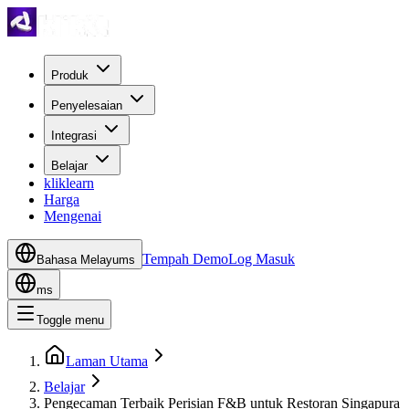
Produk
Penyelesaian
Integrasi
Belajar
kliklearn
Harga
Mengenai
Tempah Demo
Log Masuk
Bahasa Melayu
ms
ms
Toggle menu
Laman Utama
Belajar
Pengecaman Terbaik Perisian F&B untuk Restoran Singapura