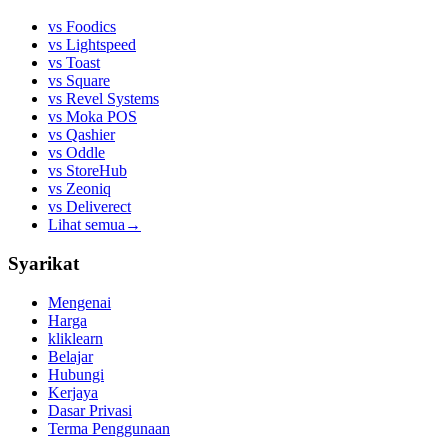
vs
Foodics
vs
Lightspeed
vs
Toast
vs
Square
vs
Revel Systems
vs
Moka POS
vs
Qashier
vs
Oddle
vs
StoreHub
vs
Zeoniq
vs
Deliverect
Lihat semua
→
Syarikat
Mengenai
Harga
kliklearn
Belajar
Hubungi
Kerjaya
Dasar Privasi
Terma Penggunaan