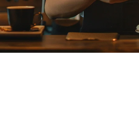
di Jepun: Panduan Lengkap untuk 
segera, hubungan pemasok yang rumit, dan kawalan porsi yang tepat u
 Jepun
sangat rapat dan harapan kualiti yang tinggi. Nama-saya restoran ber