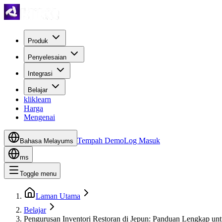
Produk
Penyelesaian
Integrasi
Belajar
kliklearn
Harga
Mengenai
Tempah Demo
Log Masuk
Bahasa Melayu
ms
ms
Toggle menu
Laman Utama
Belajar
Pengurusan Inventori Restoran di Jepun: Panduan Lengkap un