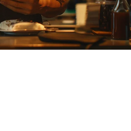
2026
ntuk hidangan seperti sushi dan tempura. Panduan ini membincangkan
gantung pada penyediaan bahan-bahan segar setiap hari, menjadikan