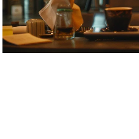
Pengurusan Inventori Restoran 
Restoran Jepun menghadapi cabaran inventori yang unik: keperluan 
bagaimana restoran Jepun moden mengurus inventori secara efektif.
Mengapa Pengurusan Inventori Penting di
Industri perkhidmatan makanan Jepun beroperasi dengan margin yang 
pengurusan inventori sebagai perkara kritikal.