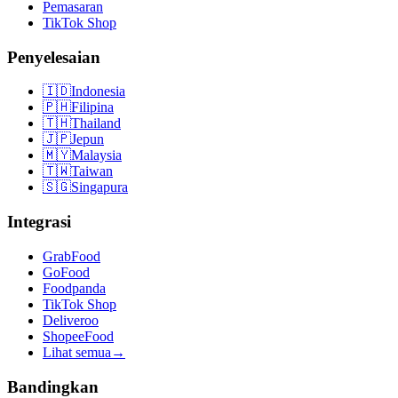
Pemasaran
TikTok Shop
Penyelesaian
🇮🇩
Indonesia
🇵🇭
Filipina
🇹🇭
Thailand
🇯🇵
Jepun
🇲🇾
Malaysia
🇹🇼
Taiwan
🇸🇬
Singapura
Integrasi
GrabFood
GoFood
Foodpanda
TikTok Shop
Deliveroo
ShopeeFood
Lihat semua
→
Bandingkan