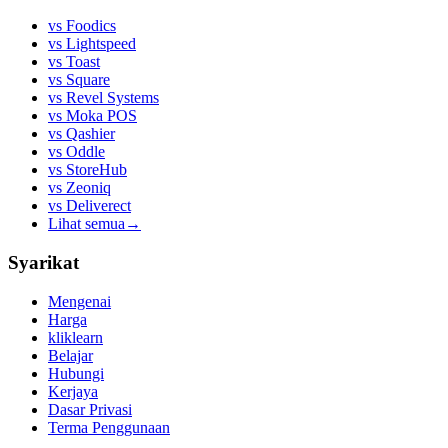
vs
Foodics
vs
Lightspeed
vs
Toast
vs
Square
vs
Revel Systems
vs
Moka POS
vs
Qashier
vs
Oddle
vs
StoreHub
vs
Zeoniq
vs
Deliverect
Lihat semua
→
Syarikat
Mengenai
Harga
kliklearn
Belajar
Hubungi
Kerjaya
Dasar Privasi
Terma Penggunaan