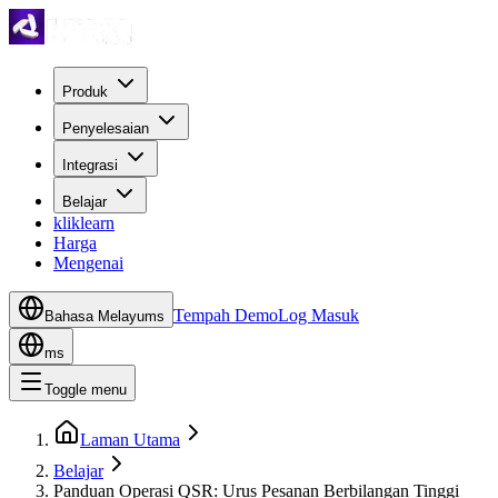
Produk
Penyelesaian
Integrasi
Belajar
kliklearn
Harga
Mengenai
Tempah Demo
Log Masuk
Bahasa Melayu
ms
ms
Toggle menu
Laman Utama
Belajar
Panduan Operasi QSR: Urus Pesanan Berbilangan Tinggi