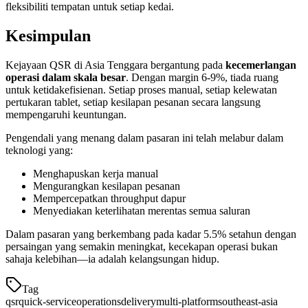
fleksibiliti tempatan untuk setiap kedai.
Kesimpulan
Kejayaan QSR di Asia Tenggara bergantung pada
kecemerlangan
operasi dalam skala besar
. Dengan margin 6-9%, tiada ruang
untuk ketidakefisienan. Setiap proses manual, setiap kelewatan
pertukaran tablet, setiap kesilapan pesanan secara langsung
mempengaruhi keuntungan.
Pengendali yang menang dalam pasaran ini telah melabur dalam
teknologi yang:
Menghapuskan kerja manual
Mengurangkan kesilapan pesanan
Mempercepatkan throughput dapur
Menyediakan keterlihatan merentas semua saluran
Dalam pasaran yang berkembang pada kadar 5.5% setahun dengan
persaingan yang semakin meningkat, kecekapan operasi bukan
sahaja kelebihan—ia adalah kelangsungan hidup.
Tag
qsr
quick-service
operations
delivery
multi-platform
southeast-asia