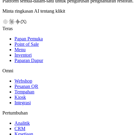
Platform semua-dalam-satu untuk pengurusan penghantaran restoran.
Minta ringkasan AI tentang klikit
Teras
Papan Pemuka
Point of Sale
Menu
Inventori
Paparan Dapur
Omni
Webshop
Pesanan QR
Tempahan
Kiosk
Integrasi
Pertumbuhan
Analitik
CRM
Kesetiaan