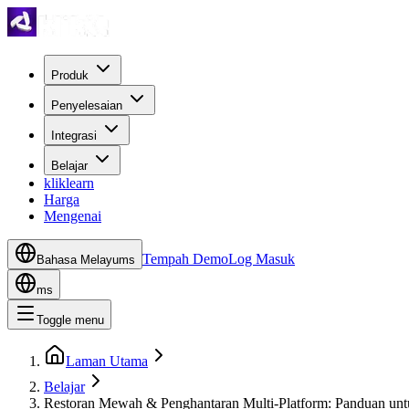
Produk
Penyelesaian
Integrasi
Belajar
kliklearn
Harga
Mengenai
Tempah Demo
Log Masuk
Bahasa Melayu
ms
ms
Toggle menu
Laman Utama
Belajar
Restoran Mewah & Penghantaran Multi-Platform: Panduan unt