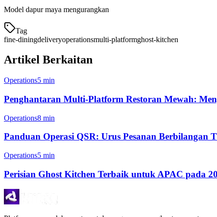
Model dapur maya mengurangkan
Tag
fine-dining
delivery
operations
multi-platform
ghost-kitchen
Artikel Berkaitan
Operations
5 min
Penghantaran Multi-Platform Restoran Mewah: Menj
Operations
8 min
Panduan Operasi QSR: Urus Pesanan Berbilangan Ti
Operations
5 min
Perisian Ghost Kitchen Terbaik untuk APAC pada 2