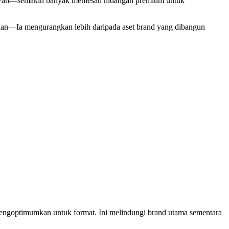
 mewah—semakin banyak memesan hidangan premium untuk
esanan—Ia mengurangkan lebih daripada aset brand yang dibangun
mengoptimumkan untuk format. Ini melindungi brand utama sementara