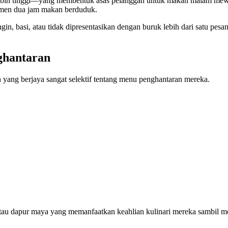
ng lebih tinggi—yang membentuk asas pelanggan untuk makan malam
tmen dua jam makan berduduk.
gin, basi, atau tidak dipresentasikan dengan buruk lebih dari satu p
ghantaran
ang berjaya sangat selektif tentang menu penghantaran mereka.
atau dapur maya yang memanfaatkan keahlian kulinari mereka sambil 