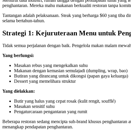
Menurut data industri, rumah tangga dengan pendapatan tunai ya
penghantaran. Mereka mahu makanan berkualiti restoran tanpa komi
Tantangan adalah pelaksanaan. Steak yang berharga $60 yang tiba din
selama bertahun-tahun.
Strategi 1: Kejuruteraan Menu untuk Pen
Tidak semua perjalanan dengan baik. Pengelola makan malam mewah y
Yang berfungsi:
Masakan rebus yang mengekalkan suhu
Makanan dengan kemasian semulajadi (dumpling, wrap, bao)
Butiran yang dirancang untuk dikongsi (papan gaya keluarga)
Dessert yang memelihara struktur
Yang dielakkan:
Butir yang halus yang cepat rosak (kulit rengit, soufflé)
Masakan sensitif suhu
Pengaturcaraan pengantaran yang rumit
Beberapa restoran sedang mencipta sub-brand khusus penghantaran 
menangkap pendapatan penghantaran.