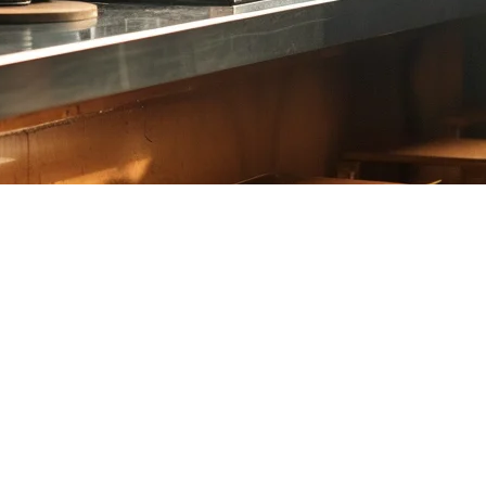
lui aplikasi yang berbeza yang tidak dapat berinteraksi satu sama
mengurus teknologi.
dan menangani pelanggan yang makan di situ dan bawa pulang.