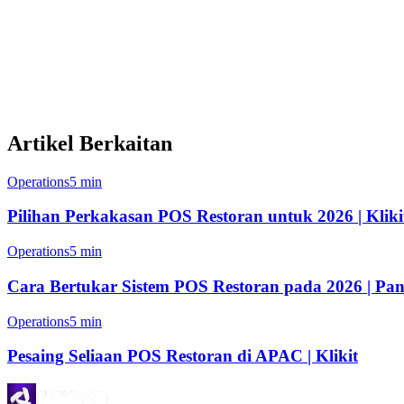
Manfaat Klikit untuk Kafe Filipina
Ganti beberapa aplikasi dengan satu sistem yang dipa
Simpan masa dengan penyegerakan menu automatik
Artikel Berkaitan
Operations
5 min
Pilihan Perkakasan POS Restoran untuk 2026 | Kliki
Operations
5 min
Cara Bertukar Sistem POS Restoran pada 2026 | P
Operations
5 min
Pesaing Seliaan POS Restoran di APAC | Klikit