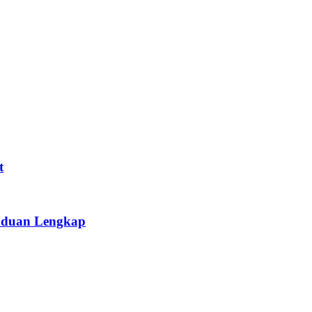
dankan
— Simpan masa dan kurangkan kesilapan dengan menguruskan 
t
anduan Lengkap