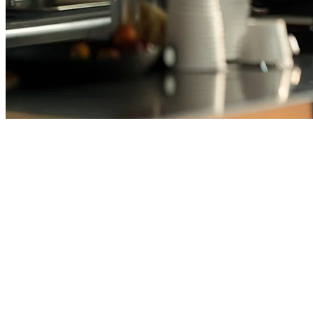
Kafe POS Filipina — Sistem Satu
Mengelola kafe di Filipina bermaksud menggulingkan pelbagai platfor
lain. Klikit membawa semuanya ke dalam satu platform yang dipadan
Mengapa Kafe Memilih Klikit
Kafe Filipina menghadapi cabaran unik: mengurus pesanan daripada 
Sistem POS tradisional dibina untuk restoran, bukan kafe. Klikit di