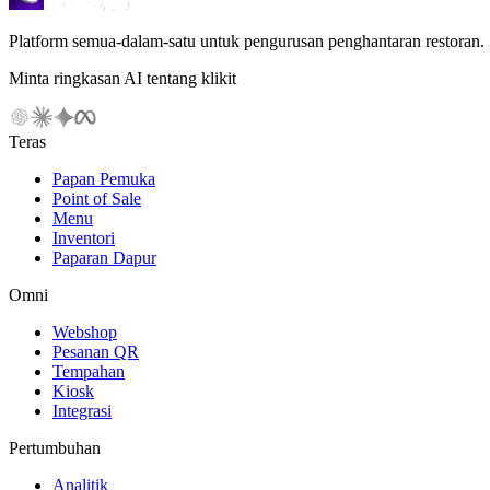
Platform semua-dalam-satu untuk pengurusan penghantaran restoran.
Minta ringkasan AI tentang klikit
Teras
Papan Pemuka
Point of Sale
Menu
Inventori
Paparan Dapur
Omni
Webshop
Pesanan QR
Tempahan
Kiosk
Integrasi
Pertumbuhan
Analitik