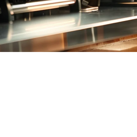
-Pintu untuk Kafe Modern
m penghantaran, pesanan dalam kedai, dan inventori — sering kali mela
kan, jadi anda boleh fokus menghidangkan kopi yang hebat bukannya 
GrabFood dan Foodpanda, menguruskan inventori susu dan biji kopi, 
bina untuk bagaimana kafe moden sebenarnya beroperasi.