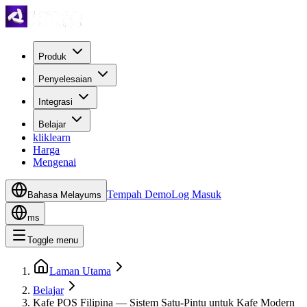
Produk
Penyelesaian
Integrasi
Belajar
kliklearn
Harga
Mengenai
Tempah Demo
Log Masuk
Bahasa Melayu
ms
ms
Toggle menu
Laman Utama
Belajar
Kafe POS Filipina — Sistem Satu-Pintu untuk Kafe Modern