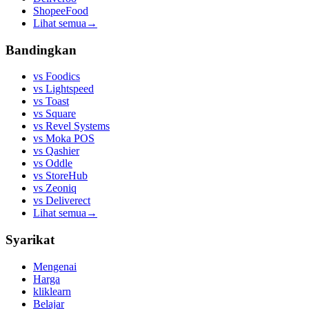
ShopeeFood
Lihat semua
→
Bandingkan
vs
Foodics
vs
Lightspeed
vs
Toast
vs
Square
vs
Revel Systems
vs
Moka POS
vs
Qashier
vs
Oddle
vs
StoreHub
vs
Zeoniq
vs
Deliverect
Lihat semua
→
Syarikat
Mengenai
Harga
kliklearn
Belajar