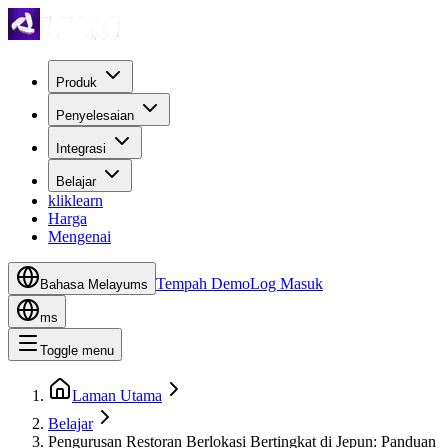
Produk
Penyelesaian
Integrasi
Belajar
kliklearn
Harga
Mengenai
Tempah Demo
Log Masuk
Bahasa Melayu
ms
ms
Toggle menu
Laman Utama
Belajar
Pengurusan Restoran Berlokasi Bertingkat di Jepun: Panduan