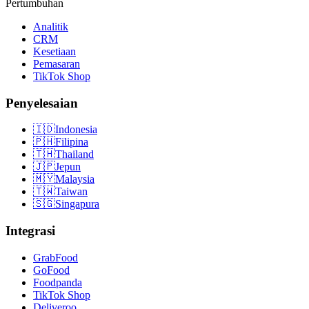
Pertumbuhan
Analitik
CRM
Kesetiaan
Pemasaran
TikTok Shop
Penyelesaian
🇮🇩
Indonesia
🇵🇭
Filipina
🇹🇭
Thailand
🇯🇵
Jepun
🇲🇾
Malaysia
🇹🇼
Taiwan
🇸🇬
Singapura
Integrasi
GrabFood
GoFood
Foodpanda
TikTok Shop
Deliveroo