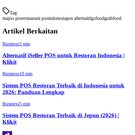
Tag
majoo pos
restaurant pos
indonesia
pos alternatif
gofood
grabfood
Artikel Berkaitan
Business
5 min
Alternatif iSeller POS untuk Restoran Indonesia |
Klikit
Business
10 min
Sistem POS Restoran Terbaik di Indonesia untuk
2026: Panduan Lengkap
Business
5 min
Sistem POS Restoran Terbaik di Jepun (2026) |
Klikit