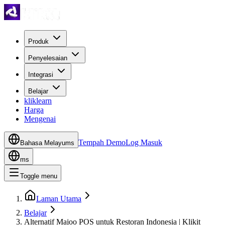
Produk
Penyelesaian
Integrasi
Belajar
kliklearn
Harga
Mengenai
Tempah Demo
Log Masuk
Bahasa Melayu
ms
ms
Toggle menu
Laman Utama
Belajar
Alternatif Majoo POS untuk Restoran Indonesia | Klikit