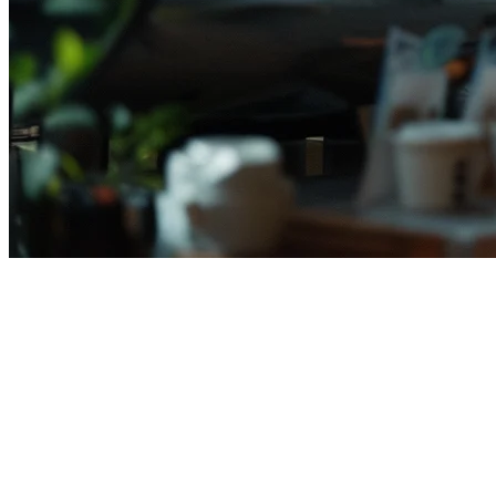
Alternatif Majoo POS untuk
Restoran Indonesia
Apakah anda sedang mencari alternatif untuk Majoo POS? Dalam
landskap teknologi restoran yang terus berkembang di Indonesia,
banyak pemilik restoran yang beralih dari Majoo kepada solusi yang
lebih komprehensif. Artikel ini akan membantu anda memahami