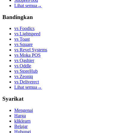
ShopeeFood
Lihat semua
→
Bandingkan
vs
Foodics
vs
Lightspeed
vs
Toast
vs
Square
vs
Revel Systems
vs
Moka POS
vs
Qashier
vs
Oddle
vs
StoreHub
vs
Zeoniq
vs
Deliverect
Lihat semua
→
Syarikat
Mengenai
Harga
kliklearn
Belajar
Hubungi