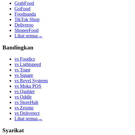
GrabFood
GoFood
Foodpanda
TikTok Shop
Deliveroo
ShopeeFood
Lihat semua
→
Bandingkan
vs
Foodics
vs
Lightspeed
vs
Toast
vs
Square
vs
Revel Systems
vs
Moka POS
vs
Qashier
vs
Oddle
vs
StoreHub
vs
Zeoniq
vs
Deliverect
Lihat semua
→
Syarikat