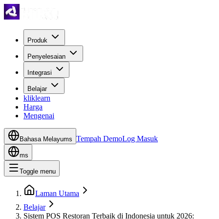
Produk
Penyelesaian
Integrasi
Belajar
kliklearn
Harga
Mengenai
Tempah Demo
Log Masuk
Bahasa Melayu
ms
ms
Toggle menu
Laman Utama
Belajar
Sistem POS Restoran Terbaik di Indonesia untuk 2026: