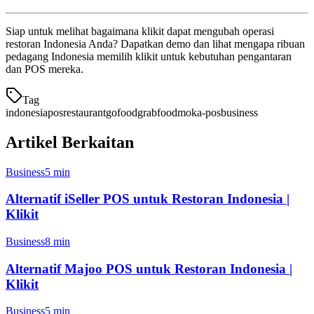
Siap untuk melihat bagaimana klikit dapat mengubah operasi
restoran Indonesia Anda? Dapatkan demo dan lihat mengapa ribuan
pedagang Indonesia memilih klikit untuk kebutuhan pengantaran
dan POS mereka.
Tag
indonesia
pos
restaurant
gofood
grabfood
moka-pos
business
Artikel Berkaitan
Business
5 min
Alternatif iSeller POS untuk Restoran Indonesia |
Klikit
Business
8 min
Alternatif Majoo POS untuk Restoran Indonesia |
Klikit
Business
5 min