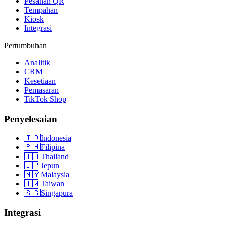
Pesanan QR
Tempahan
Kiosk
Integrasi
Pertumbuhan
Analitik
CRM
Kesetiaan
Pemasaran
TikTok Shop
Penyelesaian
🇮🇩
Indonesia
🇵🇭
Filipina
🇹🇭
Thailand
🇯🇵
Jepun
🇲🇾
Malaysia
🇹🇼
Taiwan
🇸🇬
Singapura
Integrasi