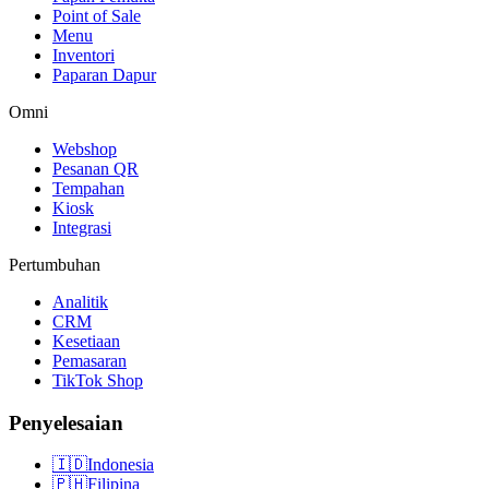
Point of Sale
Menu
Inventori
Paparan Dapur
Omni
Webshop
Pesanan QR
Tempahan
Kiosk
Integrasi
Pertumbuhan
Analitik
CRM
Kesetiaan
Pemasaran
TikTok Shop
Penyelesaian
🇮🇩
Indonesia
🇵🇭
Filipina