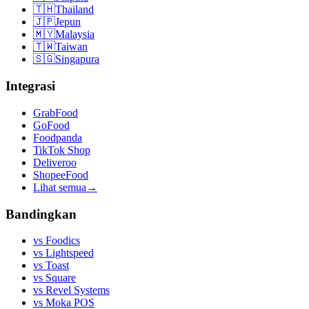
🇹🇭
Thailand
🇯🇵
Jepun
🇲🇾
Malaysia
🇹🇼
Taiwan
🇸🇬
Singapura
Integrasi
GrabFood
GoFood
Foodpanda
TikTok Shop
Deliveroo
ShopeeFood
Lihat semua
→
Bandingkan
vs
Foodics
vs
Lightspeed
vs
Toast
vs
Square
vs
Revel Systems
vs
Moka POS