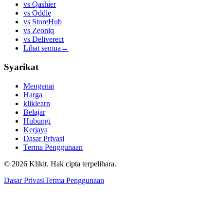
vs
Qashier
vs
Oddle
vs
StoreHub
vs
Zeoniq
vs
Deliverect
Lihat semua
→
Syarikat
Mengenai
Harga
kliklearn
Belajar
Hubungi
Kerjaya
Dasar Privasi
Terma Penggunaan
© 2026 Klikit. Hak cipta terpelihara.
Dasar Privasi
Terma Penggunaan