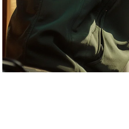
Senarai Semak Penuh untuk
Pengaturan GrabFood untuk
Dapur Awan di Filipina
Mendaftar di GrabFood boleh menjadi perkara yang melelahkan —