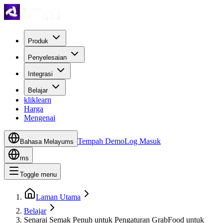
Produk
Penyelesaian
Integrasi
Belajar
kliklearn
Harga
Mengenai
Tempah Demo
Log Masuk
Bahasa Melayu
ms
ms
Toggle menu
Laman Utama
Belajar
Senarai Semak Penuh untuk Pengaturan GrabFood untuk