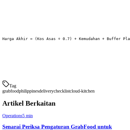
Harga:
Gunakan PHP. Faktorkan komisen 22-30%
Foto:
1200x800px, cahaya yang konsisten, tunjukkan
hidangan sebenarnya
Formula Harga PHP
Harga Akhir = (Kos Asas ÷ 0.7) + Kemudahan + Buffer Pla
Contoh: Jika adobo anda kos ₱80 untuk dibuat:
₱80 ÷ 0.7 = ₱114
(mewakili komisen)
+ ₱20 kemudahan = ₱134
+ ₱
Tag
grabfood
philippines
delivery
checklist
cloud-kitchen
Artikel Berkaitan
Operations
5 min
Senarai Periksa Pengaturan GrabFood untuk