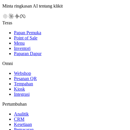
Minta ringkasan AI tentang klikit
Teras
Papan Pemuka
Point of Sale
Menu
Inventori
Paparan Dapur
Omni
Webshop
Pesanan QR
Tempahan
Kiosk
Integrasi
Pertumbuhan
Analitik
CRM
Kesetiaan
Pemasaran