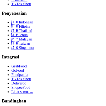
TikTok Shop
Penyelesaian
🇮🇩
Indonesia
🇵🇭
Filipina
🇹🇭
Thailand
🇯🇵
Jepun
🇲🇾
Malaysia
🇹🇼
Taiwan
🇸🇬
Singapura
Integrasi
GrabFood
GoFood
Foodpanda
TikTok Shop
Deliveroo
ShopeeFood
Lihat semua
→
Bandingkan