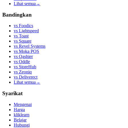
Lihat semua
→
Bandingkan
vs
Foodics
vs
Lightspeed
vs
Toast
vs
Square
vs
Revel Systems
vs
Moka POS
vs
Qashier
vs
Oddle
vs
StoreHub
vs
Zeoniq
vs
Deliverect
Lihat semua
→
Syarikat
Mengenai
Harga
kliklearn
Belajar
Hubungi