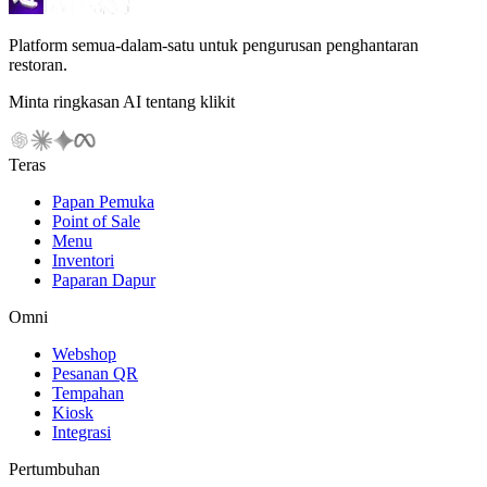
Platform semua-dalam-satu untuk pengurusan penghantaran
restoran.
Minta ringkasan AI tentang klikit
Teras
Papan Pemuka
Point of Sale
Menu
Inventori
Paparan Dapur
Omni
Webshop
Pesanan QR
Tempahan
Kiosk
Integrasi
Pertumbuhan