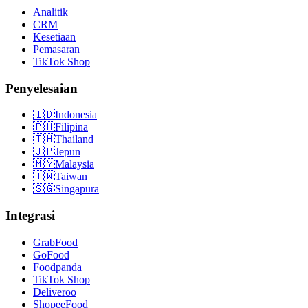
Analitik
CRM
Kesetiaan
Pemasaran
TikTok Shop
Penyelesaian
🇮🇩
Indonesia
🇵🇭
Filipina
🇹🇭
Thailand
🇯🇵
Jepun
🇲🇾
Malaysia
🇹🇼
Taiwan
🇸🇬
Singapura
Integrasi
GrabFood
GoFood
Foodpanda
TikTok Shop
Deliveroo
ShopeeFood