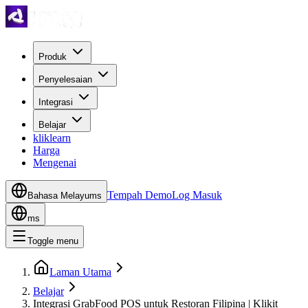
Produk
Penyelesaian
Integrasi
Belajar
kliklearn
Harga
Mengenai
Tempah Demo
Log Masuk
Bahasa Melayu
ms
ms
Toggle menu
Laman Utama
Belajar
Integrasi GrabFood POS untuk Restoran Filipina | Klikit