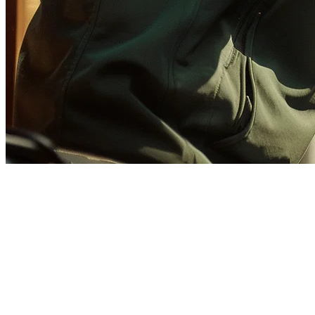
Integrasi GrabFood POS untuk
Restoran Filipina
Mengurus pesanan dari pelbagai platform penghantaran pada tablet
berasingan merupakan masalah untuk restoran Filipina. Anda
mempunyai GrabFood yang berdering pada satu peranti, Foodpanda
pada yang lain, dan pesanan dalam talian pada yang ketiga.