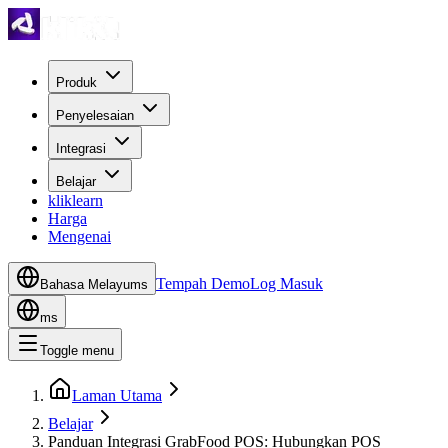
Produk
Penyelesaian
Integrasi
Belajar
kliklearn
Harga
Mengenai
Tempah Demo
Log Masuk
Bahasa Melayu
ms
ms
Toggle menu
Laman Utama
Belajar
Panduan Integrasi GrabFood POS: Hubungkan POS