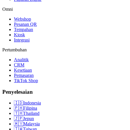
Omni
Webshop
Pesanan QR
Tempahan
Kiosk
Integrasi
Pertumbuhan
Analitik
CRM
Kesetiaan
Pemasaran
TikTok Shop
Penyelesaian
🇮🇩
Indonesia
🇵🇭
Filipina
🇹🇭
Thailand
🇯🇵
Jepun
🇲🇾
Malaysia
🇹🇼
Taiwan