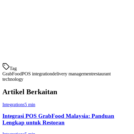
tentang harga menu, jam puncak, dan alokasi sumber daya.
Cara Mengintegrasikan GrabFood
dengan POS Anda
Proses integrasi biasanya melibatkan langkah-langkah ini:
Pilih POS yang kompatibel
Tag
GrabFood
POS integration
delivery management
restaurant
technology
Artikel Berkaitan
Integrations
5 min
Integrasi POS GrabFood Malaysia: Panduan
Lengkap untuk Restoran