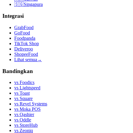
🇸🇬
Singapura
Integrasi
GrabFood
GoFood
Foodpanda
TikTok Shop
Deliveroo
ShopeeFood
Lihat semua
→
Bandingkan
vs
Foodics
vs
Lightspeed
vs
Toast
vs
Square
vs
Revel Systems
vs
Moka POS
vs
Qashier
vs
Oddle
vs
StoreHub
vs
Zeoniq