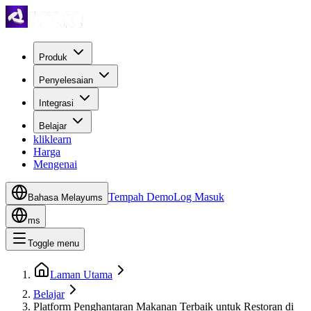
Produk
Penyelesaian
Integrasi
Belajar
kliklearn
Harga
Mengenai
Tempah Demo
Log Masuk
Bahasa Melayu
ms
ms
Toggle menu
Laman Utama
Belajar
Platform Penghantaran Makanan Terbaik untuk Restoran di