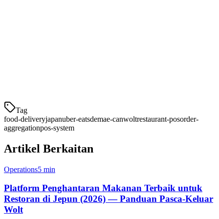
4. Menu (メニュー)
Menu telah muncul sebagai pesaing yang kuat, terutama untuk
dapur-hanya-untuk-penghantaran dan restoran awan.
Ciri Utama:
Tag
food-delivery
japan
uber-eats
demae-can
wolt
restaurant-pos
order-
aggregation
pos-system
Artikel Berkaitan
Operations
5 min
Platform Penghantaran Makanan Terbaik untuk
Restoran di Jepun (2026) — Panduan Pasca-Keluar
Wolt