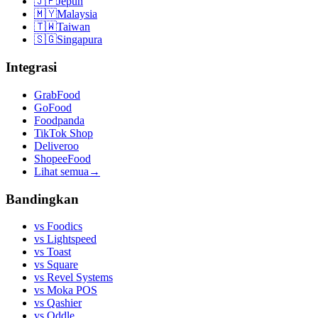
🇯🇵
Jepun
🇲🇾
Malaysia
🇹🇼
Taiwan
🇸🇬
Singapura
Integrasi
GrabFood
GoFood
Foodpanda
TikTok Shop
Deliveroo
ShopeeFood
Lihat semua
→
Bandingkan
vs
Foodics
vs
Lightspeed
vs
Toast
vs
Square
vs
Revel Systems
vs
Moka POS
vs
Qashier
vs
Oddle