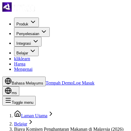
Produk
Penyelesaian
Integrasi
Belajar
kliklearn
Harga
Mengenai
Tempah Demo
Log Masuk
Bahasa Melayu
ms
ms
Toggle menu
Laman Utama
Belajar
Biaya Komisen Penghantaran Makanan di Malaysia (2026)