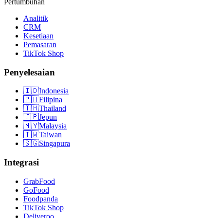
Pertumbuhan
Analitik
CRM
Kesetiaan
Pemasaran
TikTok Shop
Penyelesaian
🇮🇩
Indonesia
🇵🇭
Filipina
🇹🇭
Thailand
🇯🇵
Jepun
🇲🇾
Malaysia
🇹🇼
Taiwan
🇸🇬
Singapura
Integrasi
GrabFood
GoFood
Foodpanda
TikTok Shop
Deliveroo