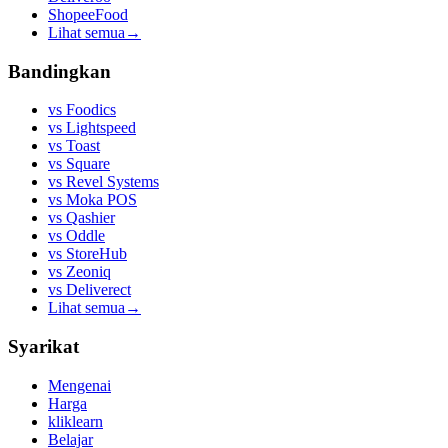
ShopeeFood
Lihat semua
→
Bandingkan
vs
Foodics
vs
Lightspeed
vs
Toast
vs
Square
vs
Revel Systems
vs
Moka POS
vs
Qashier
vs
Oddle
vs
StoreHub
vs
Zeoniq
vs
Deliverect
Lihat semua
→
Syarikat
Mengenai
Harga
kliklearn
Belajar