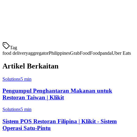
Filipina
Pengumpul Klikit dibina khusus untuk pasar Filipina:
Integrasi GrabFood
- Sync menu penuh, penghalaan
pesanan masa ny
Tag
food delivery
aggregator
Philippines
GrabFood
Foodpanda
Uber Eats
Artikel Berkaitan
Solutions
5 min
Pengumpul Penghantaran Makanan untuk
Restoran Taiwan | Klikit
Solutions
5 min
Sistem POS Restoran Filipina | Klikit - Sistem
Operasi Satu-Pintu