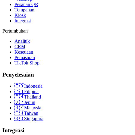
Pesanan QR
Tempahan
Kiosk
Integrasi
Pertumbuhan
Analitik
CRM
Kesetiaan
Pemasaran
TikTok Shop
Penyelesaian
🇮🇩
Indonesia
🇵🇭
Filipina
🇹🇭
Thailand
🇯🇵
Jepun
🇲🇾
Malaysia
🇹🇼
Taiwan
🇸🇬
Singapura
Integrasi