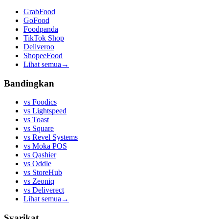
GrabFood
GoFood
Foodpanda
TikTok Shop
Deliveroo
ShopeeFood
Lihat semua
→
Bandingkan
vs
Foodics
vs
Lightspeed
vs
Toast
vs
Square
vs
Revel Systems
vs
Moka POS
vs
Qashier
vs
Oddle
vs
StoreHub
vs
Zeoniq
vs
Deliverect
Lihat semua
→
Syarikat