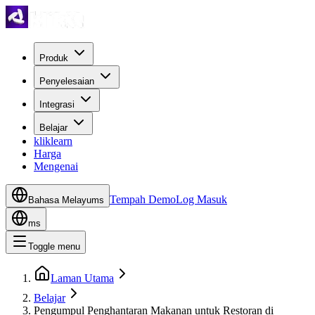
Produk
Penyelesaian
Integrasi
Belajar
kliklearn
Harga
Mengenai
Tempah Demo
Log Masuk
Bahasa Melayu
ms
ms
Toggle menu
Laman Utama
Belajar
Pengumpul Penghantaran Makanan untuk Restoran di