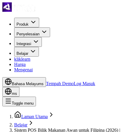
Produk
Penyelesaian
Integrasi
Belajar
kliklearn
Harga
Mengenai
Tempah Demo
Log Masuk
Bahasa Melayu
ms
ms
Toggle menu
Laman Utama
Belajar
Sistem POS Bilik Makanan Awan untuk Filipina (2026) |