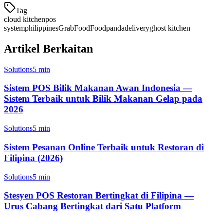
Tag
cloud kitchen
pos
system
philippines
GrabFood
Foodpanda
delivery
ghost kitchen
Artikel Berkaitan
Solutions
5 min
Sistem POS Bilik Makanan Awan Indonesia —
Sistem Terbaik untuk Bilik Makanan Gelap pada
2026
Solutions
5 min
Sistem Pesanan Online Terbaik untuk Restoran di
Filipina (2026)
Solutions
5 min
Stesyen POS Restoran Bertingkat di Filipina —
Urus Cabang Bertingkat dari Satu Platform