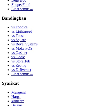
Deliveroo
ShopeeFood
Lihat semua
→
Bandingkan
vs
Foodics
vs
Lightspeed
vs
Toast
vs
Square
vs
Revel Systems
vs
Moka POS
vs
Qashier
vs
Oddle
vs
StoreHub
vs
Zeoniq
vs
Deliverect
Lihat semua
→
Syarikat
Mengenai
Harga
kliklearn
Belajar