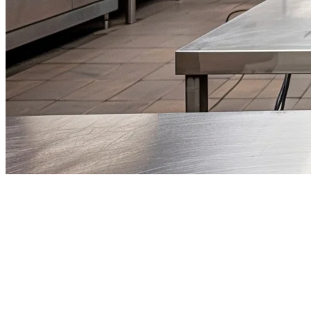
Sistem POS Bilik Makanan Awan
untuk Filipina (2026)
Fenomena bilik makan awan telah melesat di Filipina, dengan
wirausahawan menyedari mereka boleh menjalankan perniagaan
makanan berjaya tanpa beban pengoperasian restoran tradisional.