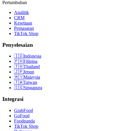
Pertumbuhan
Analitik
CRM
Kesetiaan
Pemasaran
TikTok Shop
Penyelesaian
🇮🇩
Indonesia
🇵🇭
Filipina
🇹🇭
Thailand
🇯🇵
Jepun
🇲🇾
Malaysia
🇹🇼
Taiwan
🇸🇬
Singapura
Integrasi
GrabFood
GoFood
Foodpanda
TikTok Shop