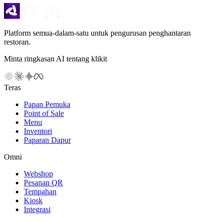
Platform semua-dalam-satu untuk pengurusan penghantaran
restoran.
Minta ringkasan AI tentang klikit
Teras
Papan Pemuka
Point of Sale
Menu
Inventori
Paparan Dapur
Omni
Webshop
Pesanan QR
Tempahan
Kiosk
Integrasi