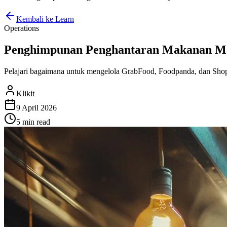
Kembali ke Learn
Operations
Penghimpunan Penghantaran Makanan Mal
Pelajari bagaimana untuk mengelola GrabFood, Foodpanda, dan Shope
Klikit
9 April 2026
5 min
read