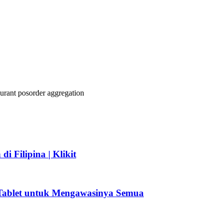
alan pelanggan yang besar, dan rangkaian penghantaran yang luas. Kad
aurant pos
order aggregation
 Filipina | Klikit
 Tablet untuk Mengawasinya Semua