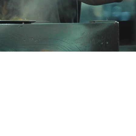
nduan Lengkap untuk Pemilik
 mendominasi pasaran. Bagi pemilik restoran, ini bermaksud lebih
enu secara manual, dan melacak pesanan di platform yang berbeza
ukan penghimpunan penghantaran, mengapa mereka penting untuk