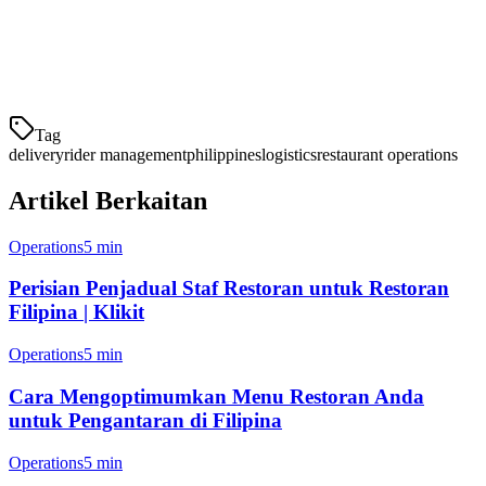
hibrid
Dalaman:
Terutamanya penyelia platform
3. Pemantauan Prestasi Penyelia
Tag
delivery
rider management
philippines
logistics
restaurant operations
Artikel Berkaitan
Operations
5 min
Perisian Penjadual Staf Restoran untuk Restoran
Filipina | Klikit
Operations
5 min
Cara Mengoptimumkan Menu Restoran Anda
untuk Pengantaran di Filipina
Operations
5 min