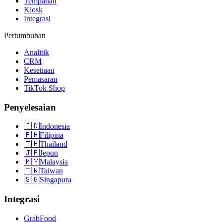
Tempahan
Kiosk
Integrasi
Pertumbuhan
Analitik
CRM
Kesetiaan
Pemasaran
TikTok Shop
Penyelesaian
🇮🇩
Indonesia
🇵🇭
Filipina
🇹🇭
Thailand
🇯🇵
Jepun
🇲🇾
Malaysia
🇹🇼
Taiwan
🇸🇬
Singapura
Integrasi
GrabFood