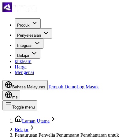
Produk
Penyelesaian
Integrasi
Belajar
kliklearn
Harga
Mengenai
Tempah Demo
Log Masuk
Bahasa Melayu
ms
ms
Toggle menu
Laman Utama
Belajar
Pengurusan Penyelia Penumpang Penghantaran untuk