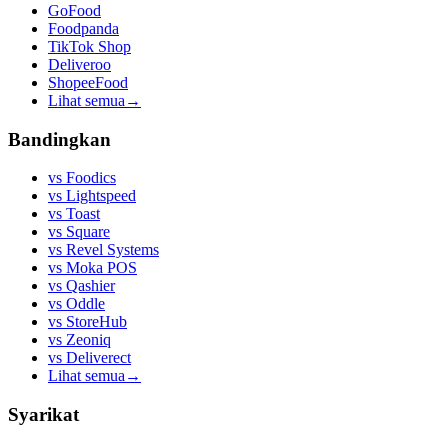
GoFood
Foodpanda
TikTok Shop
Deliveroo
ShopeeFood
Lihat semua
→
Bandingkan
vs
Foodics
vs
Lightspeed
vs
Toast
vs
Square
vs
Revel Systems
vs
Moka POS
vs
Qashier
vs
Oddle
vs
StoreHub
vs
Zeoniq
vs
Deliverect
Lihat semua
→
Syarikat