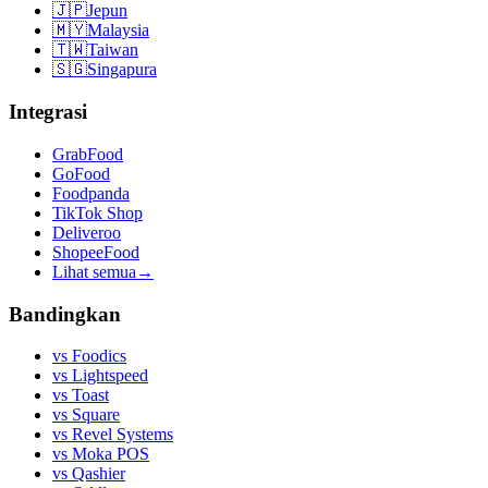
🇯🇵
Jepun
🇲🇾
Malaysia
🇹🇼
Taiwan
🇸🇬
Singapura
Integrasi
GrabFood
GoFood
Foodpanda
TikTok Shop
Deliveroo
ShopeeFood
Lihat semua
→
Bandingkan
vs
Foodics
vs
Lightspeed
vs
Toast
vs
Square
vs
Revel Systems
vs
Moka POS
vs
Qashier