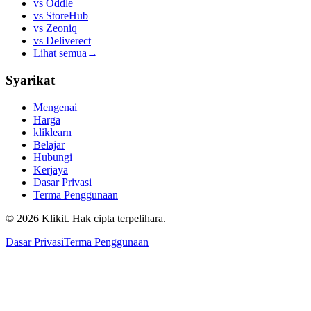
vs
Oddle
vs
StoreHub
vs
Zeoniq
vs
Deliverect
Lihat semua
→
Syarikat
Mengenai
Harga
kliklearn
Belajar
Hubungi
Kerjaya
Dasar Privasi
Terma Penggunaan
© 2026 Klikit. Hak cipta terpelihara.
Dasar Privasi
Terma Penggunaan