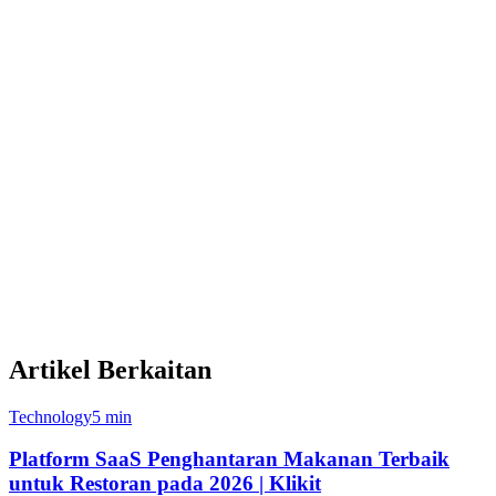
Metode pembayaran lokal: PayNow, GrabPay, ShopeePay
Dukungan bahasa yang berbeda untuk pasar Asia
Tenggara yang beragam
Tim dukungan lokal di Singapura, Filipina, Indonesia,
Malaysia
Dimana Deliverect Memimpin
Citra global yang lebih besar: lebih dari 70,000 lokasi di
52 negara
Kehadiran pasar Eropa yang kuat
Infrastruktur API tingkat perusahaan
Pemantauan Sentinel untuk pemulihan waktu hidup
Artikel Berkaitan
Technology
5 min
Platform SaaS Penghantaran Makanan Terbaik
untuk Restoran pada 2026 | Klikit