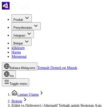
Produk
Penyelesaian
Integrasi
Belajar
kliklearn
Harga
Mengenai
Tempah Demo
Log Masuk
Bahasa Melayu
ms
ms
Toggle menu
Laman Utama
Belajar
Klikit vs Deliverect | Alternatif Terbaik untuk Restoran Asia