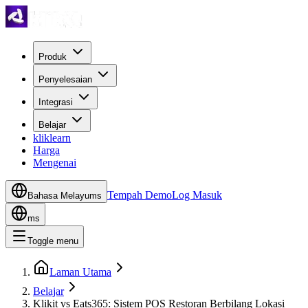
Produk
Penyelesaian
Integrasi
Belajar
kliklearn
Harga
Mengenai
Tempah Demo
Log Masuk
Bahasa Melayu
ms
ms
Toggle menu
Laman Utama
Belajar
Klikit vs Eats365: Sistem POS Restoran Berbilang Lokasi