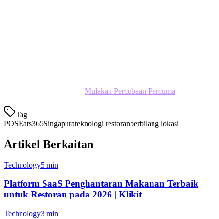
Perniagaan anda secara eksklusif di Hong Kong
Anda lebih suka ciri enterprise khusus Eats365
Anda sudah banyak melabur dalam ekosistem Eats365
Jimat S$70/lokasi/tahun dengan Klikit
Bersedia untuk menukar?
Mulakan Percubaan Percuma
Tag
POS
Eats365
Singapura
teknologi restoran
berbilang lokasi
Artikel Berkaitan
Technology
5 min
Platform SaaS Penghantaran Makanan Terbaik
untuk Restoran pada 2026 | Klikit
Technology
3 min