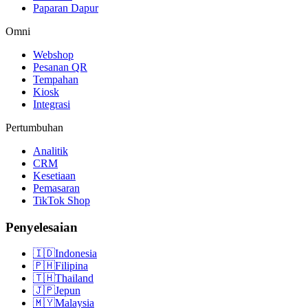
Paparan Dapur
Omni
Webshop
Pesanan QR
Tempahan
Kiosk
Integrasi
Pertumbuhan
Analitik
CRM
Kesetiaan
Pemasaran
TikTok Shop
Penyelesaian
🇮🇩
Indonesia
🇵🇭
Filipina
🇹🇭
Thailand
🇯🇵
Jepun
🇲🇾
Malaysia