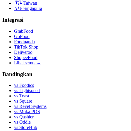
🇹🇼
Taiwan
🇸🇬
Singapura
Integrasi
GrabFood
GoFood
Foodpanda
TikTok Shop
Deliveroo
ShopeeFood
Lihat semua
→
Bandingkan
vs
Foodics
vs
Lightspeed
vs
Toast
vs
Square
vs
Revel Systems
vs
Moka POS
vs
Qashier
vs
Oddle
vs
StoreHub