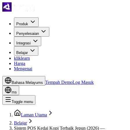
Produk
Penyelesaian
Integrasi
Belajar
kliklearn
Harga
Mengenai
Tempah Demo
Log Masuk
Bahasa Melayu
ms
ms
Toggle menu
Laman Utama
Belajar
Sistem POS Kedai Kopi Terbaik Jepun (2026) —