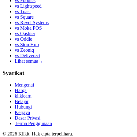
vs
Foodics
vs
Lightspeed
vs
Toast
vs
Square
vs
Revel Systems
vs
Moka POS
vs
Qashier
vs
Oddle
vs
StoreHub
vs
Zeoniq
vs
Deliverect
Lihat semua
→
Syarikat
Mengenai
Harga
kliklearn
Belajar
Hubungi
Kerjaya
Dasar Privasi
Terma Penggunaan
© 2026 Klikit. Hak cipta terpelihara.