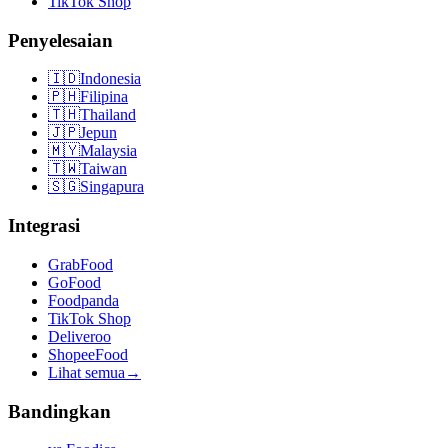
TikTok Shop
Penyelesaian
🇮🇩
Indonesia
🇵🇭
Filipina
🇹🇭
Thailand
🇯🇵
Jepun
🇲🇾
Malaysia
🇹🇼
Taiwan
🇸🇬
Singapura
Integrasi
GrabFood
GoFood
Foodpanda
TikTok Shop
Deliveroo
ShopeeFood
Lihat semua
→
Bandingkan