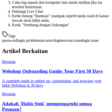
Cuba log masuk dari komputer lain untuk melihat jika isu
tersebut berterusan.
Hubungi Live Chat:
Ketik butang "Bantuan" (nampak seperti tanda soal) di kanan
bawah skrin klikit anda.
Ketik "Sembang dengan Sokongan".
Tags
password
login problems
incorrect
login
error
account
login issue
Artikel Berkaitan
Bermula
Webshop Onboarding Guide: Your First 30 Days
A complete guide to setting up, customizing, and growing your
klikit Webshop in 30 days
Bermula
Adakah 'Habis Stok' mempengaruhi semua
Pesanan?