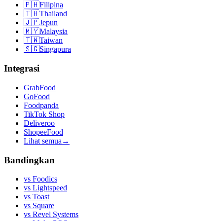
🇵🇭
Filipina
🇹🇭
Thailand
🇯🇵
Jepun
🇲🇾
Malaysia
🇹🇼
Taiwan
🇸🇬
Singapura
Integrasi
GrabFood
GoFood
Foodpanda
TikTok Shop
Deliveroo
ShopeeFood
Lihat semua
→
Bandingkan
vs
Foodics
vs
Lightspeed
vs
Toast
vs
Square
vs
Revel Systems