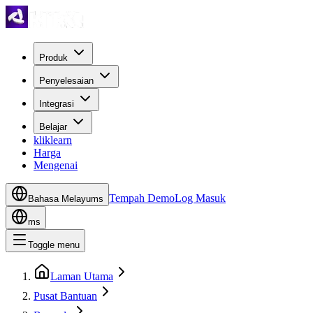
Produk
Penyelesaian
Integrasi
Belajar
kliklearn
Harga
Mengenai
Tempah Demo
Log Masuk
Bahasa Melayu
ms
ms
Toggle menu
Laman Utama
Pusat Bantuan