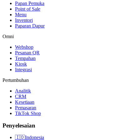
Papan Pemuka
Point of Sale
Menu
Inventori
Paparan Dapur
Omni
Webshop
Pesanan QR
Tempahan
Kiosk
Integrasi
Pertumbuhan
Analitik
CRM
Kesetiaan
Pemasaran
TikTok Shop
Penyelesaian
🇮🇩
Indonesia