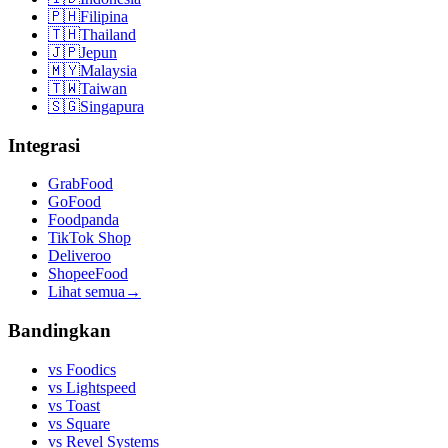
🇵🇭
Filipina
🇹🇭
Thailand
🇯🇵
Jepun
🇲🇾
Malaysia
🇹🇼
Taiwan
🇸🇬
Singapura
Integrasi
GrabFood
GoFood
Foodpanda
TikTok Shop
Deliveroo
ShopeeFood
Lihat semua
→
Bandingkan
vs
Foodics
vs
Lightspeed
vs
Toast
vs
Square
vs
Revel Systems