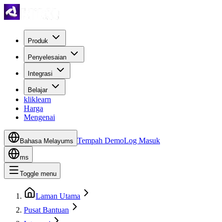
Produk
Penyelesaian
Integrasi
Belajar
kliklearn
Harga
Mengenai
Tempah Demo
Log Masuk
Bahasa Melayu
ms
ms
Toggle menu
Laman Utama
Pusat Bantuan