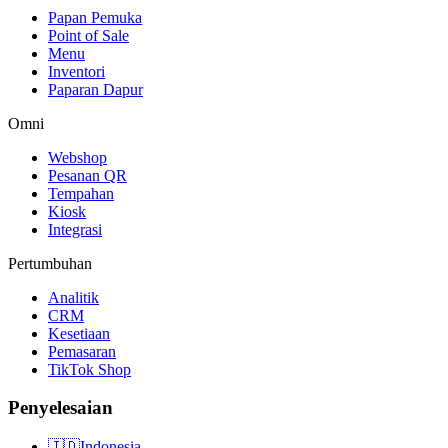
Papan Pemuka
Point of Sale
Menu
Inventori
Paparan Dapur
Omni
Webshop
Pesanan QR
Tempahan
Kiosk
Integrasi
Pertumbuhan
Analitik
CRM
Kesetiaan
Pemasaran
TikTok Shop
Penyelesaian
🇮🇩
Indonesia