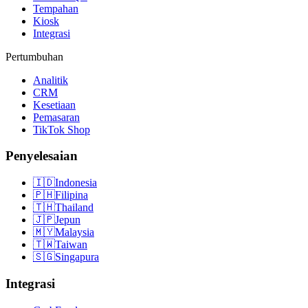
Tempahan
Kiosk
Integrasi
Pertumbuhan
Analitik
CRM
Kesetiaan
Pemasaran
TikTok Shop
Penyelesaian
🇮🇩
Indonesia
🇵🇭
Filipina
🇹🇭
Thailand
🇯🇵
Jepun
🇲🇾
Malaysia
🇹🇼
Taiwan
🇸🇬
Singapura
Integrasi