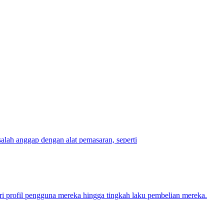
alah anggap dengan alat pemasaran, seperti
ri profil pengguna mereka hingga tingkah laku pembelian mereka.