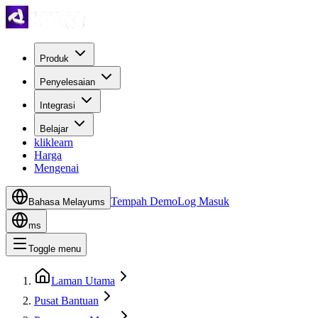
Produk
Penyelesaian
Integrasi
Belajar
kliklearn
Harga
Mengenai
Tempah Demo
Log Masuk
Bahasa Melayu
ms
ms
Toggle menu
Laman Utama
Pusat Bantuan