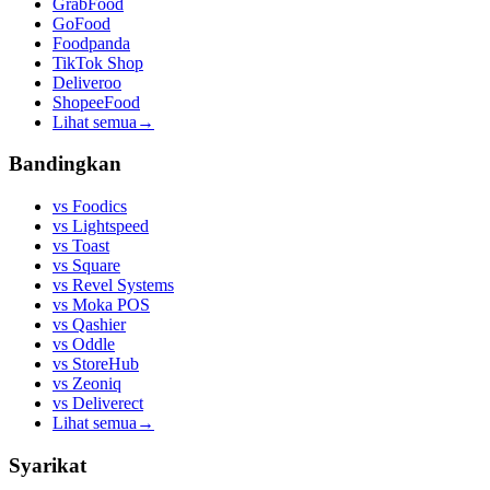
GrabFood
GoFood
Foodpanda
TikTok Shop
Deliveroo
ShopeeFood
Lihat semua
→
Bandingkan
vs
Foodics
vs
Lightspeed
vs
Toast
vs
Square
vs
Revel Systems
vs
Moka POS
vs
Qashier
vs
Oddle
vs
StoreHub
vs
Zeoniq
vs
Deliverect
Lihat semua
→
Syarikat