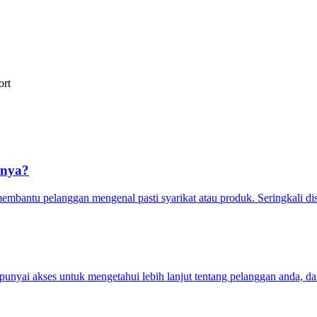
ort
rnya?
bantu pelanggan mengenal pasti syarikat atau produk. Seringkali dis
unyai akses untuk mengetahui lebih lanjut tentang pelanggan anda, da