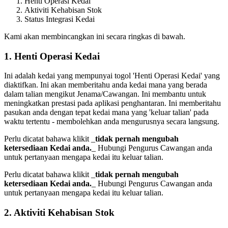
Henti Operasi Kedai
Aktiviti Kehabisan Stok
Status Integrasi Kedai
Kami akan membincangkan ini secara ringkas di bawah.
1. Henti Operasi Kedai
Ini adalah kedai yang mempunyai togol 'Henti Operasi Kedai' yang
diaktifkan. Ini akan memberitahu anda kedai mana yang berada
dalam talian mengikut Jenama/Cawangan. Ini membantu untuk
meningkatkan prestasi pada aplikasi penghantaran. Ini memberitahu
pasukan anda dengan tepat kedai mana yang 'keluar talian' pada
waktu tertentu - membolehkan anda mengurusnya secara langsung.
Perlu dicatat bahawa klikit _
tidak pernah mengubah
ketersediaan Kedai anda.
_ Hubungi Pengurus Cawangan anda
untuk pertanyaan mengapa kedai itu keluar talian.
Perlu dicatat bahawa klikit _
tidak pernah mengubah
ketersediaan Kedai anda.
_ Hubungi Pengurus Cawangan anda
untuk pertanyaan mengapa kedai itu keluar talian.
2. Aktiviti Kehabisan Stok