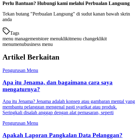
Perlu Bantuan? Hubungi kami melalui Perbualan Langsung
Tekan butang "Perbualan Langsung" di sudut kanan bawah skrin
anda
Tags
menu management
store menu
klikit
menu change
klikit
menu
menu
business menu
Artikel Berkaitan
Pengurusan Menu
Apa itu Jenama, dan bagaimana cara saya
mengaturnya?
Apa itu Jenama? Jenama adalah konsep atau gambaran mental yang
membantu pelanggan mengenal pasti syarikat atau produk.
Seringkali disalah anggap dengan alat pemasaran, seperti
Pengurusan Menu
Apakah Laporan Pangkalan Data Pelanggan?