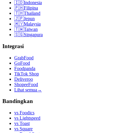
🇮🇩
Indonesia
🇵🇭
Filipina
🇹🇭
Thailand
🇯🇵
Jepun
🇲🇾
Malaysia
🇹🇼
Taiwan
🇸🇬
Singapura
Integrasi
GrabFood
GoFood
Foodpanda
TikTok Shop
Deliveroo
ShopeeFood
Lihat semua
→
Bandingkan
vs
Foodics
vs
Lightspeed
vs
Toast
vs
Square