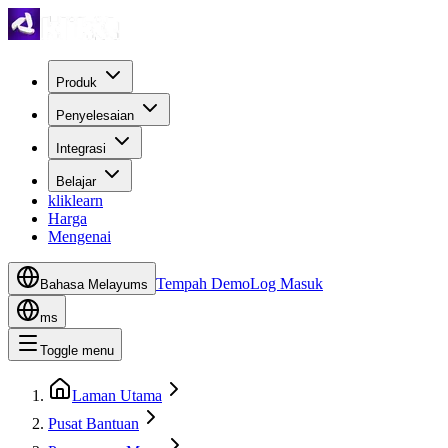
Produk
Penyelesaian
Integrasi
Belajar
kliklearn
Harga
Mengenai
Tempah Demo
Log Masuk
Bahasa Melayu
ms
ms
Toggle menu
Laman Utama
Pusat Bantuan