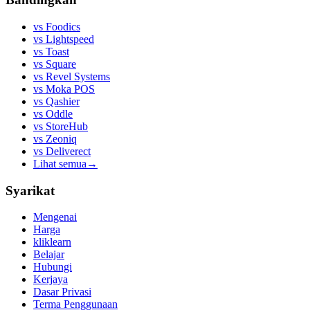
vs
Foodics
vs
Lightspeed
vs
Toast
vs
Square
vs
Revel Systems
vs
Moka POS
vs
Qashier
vs
Oddle
vs
StoreHub
vs
Zeoniq
vs
Deliverect
Lihat semua
→
Syarikat
Mengenai
Harga
kliklearn
Belajar
Hubungi
Kerjaya
Dasar Privasi
Terma Penggunaan