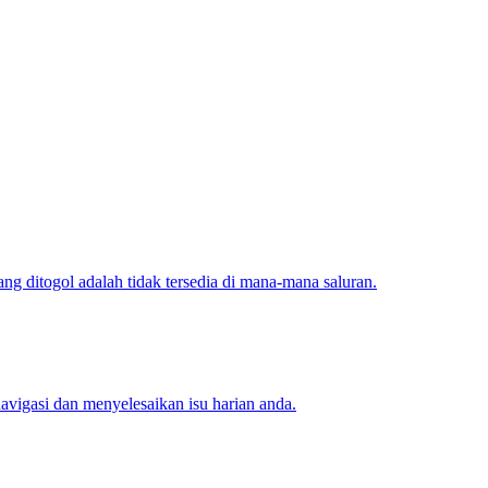
 ditogol adalah tidak tersedia di mana-mana saluran.
igasi dan menyelesaikan isu harian anda.