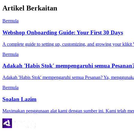
Artikel Berkaitan
Bermula
Webshop Onboarding Guide: Your First 30 Days
A complete guide to setting up, customizing, and growing your kliki
Bermula
Adakah 'Habis Stok' mempengaruhi semua Pesanan
Adakah 'Habis Stok' mempengaruhi semua Pesanan? Ya, menggunakan c
Bermula
Soalan Lazim
Maximakan penggunaan alat kami dengan sumber ini. Kami telah men