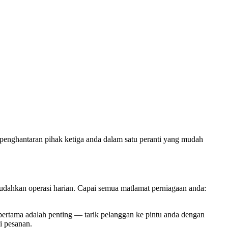
penghantaran pihak ketiga anda dalam satu peranti yang mudah
dahkan operasi harian. Capai semua matlamat perniagaan anda:
rtama adalah penting — tarik pelanggan ke pintu anda dengan
i pesanan.