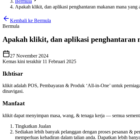
Bermula
Apakah klikit, dan aplikasi penghantaran makanan mana yang 
Kembali ke Bermula
Bermula
Apakah klikit, dan aplikasi penghantara
27 November 2024
Kemas kini terakhir 11 Februari 2025
Ikhtisar
klikit adalah POS, Pembayaran & Produk ‘All-in-One’ untuk perniag
dinavigasi.
Manfaat
klikit dapat menyimpan masa, wang, & tenaga kerja — semua sement
Tingkatkan Jualan
Sediakan lebih banyak pelanggan dengan proses pesanan & p
memperluas kehadiran dalam talian anda. Dapatkan lebih ba