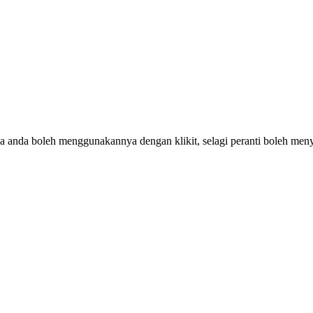
a anda boleh menggunakannya dengan klikit, selagi peranti boleh meny