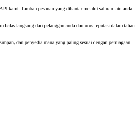
API kami. Tambah pesanan yang dihantar melalui saluran lain anda
alas langsung dari pelanggan anda dan urus reputasi dalam talian
 simpan, dan penyedia mana yang paling sesuai dengan perniagaan