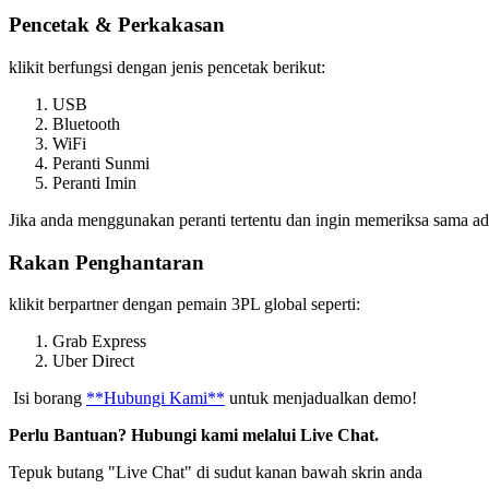
Pencetak & Perkakasan
klikit berfungsi dengan jenis pencetak berikut:
USB
Bluetooth
WiFi
Peranti Sunmi
Peranti Imin
Jika anda menggunakan peranti tertentu dan ingin memeriksa sama ad
Rakan Penghantaran
klikit berpartner dengan pemain 3PL global seperti:
Grab Express
Uber Direct
​ Isi borang
**Hubungi Kami**
untuk menjadualkan demo
!
Perlu Bantuan? Hubungi kami melalui Live Chat.
Tepuk butang "Live Chat" di sudut kanan bawah skrin anda