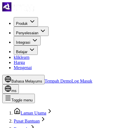
Produk
Penyelesaian
Integrasi
Belajar
kliklearn
Harga
Mengenai
Tempah Demo
Log Masuk
Bahasa Melayu
ms
ms
Toggle menu
Laman Utama
Pusat Bantuan