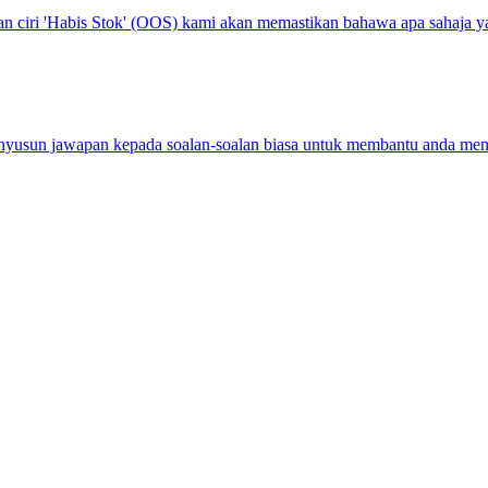
iri 'Habis Stok' (OOS) kami akan memastikan bahawa apa sahaja yang
yusun jawapan kepada soalan-soalan biasa untuk membantu anda menav