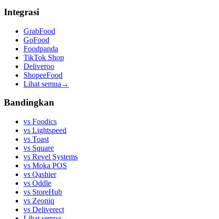
Integrasi
GrabFood
GoFood
Foodpanda
TikTok Shop
Deliveroo
ShopeeFood
Lihat semua
→
Bandingkan
vs
Foodics
vs
Lightspeed
vs
Toast
vs
Square
vs
Revel Systems
vs
Moka POS
vs
Qashier
vs
Oddle
vs
StoreHub
vs
Zeoniq
vs
Deliverect
Lihat semua
→