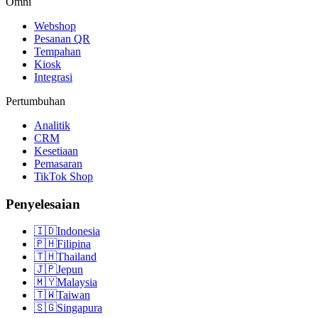
Omni
Webshop
Pesanan QR
Tempahan
Kiosk
Integrasi
Pertumbuhan
Analitik
CRM
Kesetiaan
Pemasaran
TikTok Shop
Penyelesaian
🇮🇩
Indonesia
🇵🇭
Filipina
🇹🇭
Thailand
🇯🇵
Jepun
🇲🇾
Malaysia
🇹🇼
Taiwan
🇸🇬
Singapura