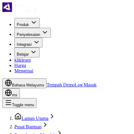
Produk
Penyelesaian
Integrasi
Belajar
kliklearn
Harga
Mengenai
Tempah Demo
Log Masuk
Bahasa Melayu
ms
ms
Toggle menu
Laman Utama
Pusat Bantuan