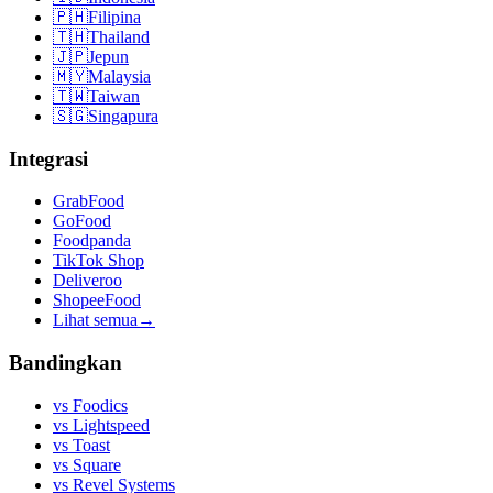
🇵🇭
Filipina
🇹🇭
Thailand
🇯🇵
Jepun
🇲🇾
Malaysia
🇹🇼
Taiwan
🇸🇬
Singapura
Integrasi
GrabFood
GoFood
Foodpanda
TikTok Shop
Deliveroo
ShopeeFood
Lihat semua
→
Bandingkan
vs
Foodics
vs
Lightspeed
vs
Toast
vs
Square
vs
Revel Systems