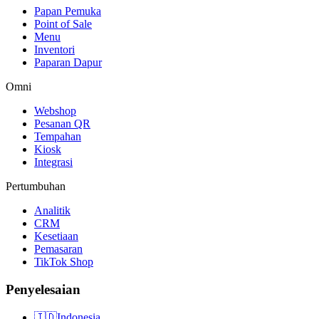
Papan Pemuka
Point of Sale
Menu
Inventori
Paparan Dapur
Omni
Webshop
Pesanan QR
Tempahan
Kiosk
Integrasi
Pertumbuhan
Analitik
CRM
Kesetiaan
Pemasaran
TikTok Shop
Penyelesaian
🇮🇩
Indonesia