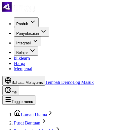
Produk
Penyelesaian
Integrasi
Belajar
kliklearn
Harga
Mengenai
Tempah Demo
Log Masuk
Bahasa Melayu
ms
ms
Toggle menu
Laman Utama
Pusat Bantuan