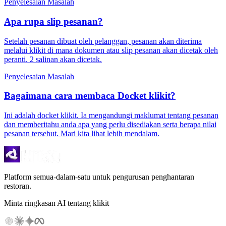
Penyelesaian Masalah
Apa rupa slip pesanan?
Setelah pesanan dibuat oleh pelanggan, pesanan akan diterima
melalui klikit di mana dokumen atau slip pesanan akan dicetak oleh
peranti. 2 salinan akan dicetak.
Penyelesaian Masalah
Bagaimana cara membaca Docket klikit?
Ini adalah docket klikit. Ia mengandungi maklumat tentang pesanan
dan memberitahu anda apa yang perlu disediakan serta berapa nilai
pesanan tersebut. Mari kita lihat lebih mendalam.
Platform semua-dalam-satu untuk pengurusan penghantaran
restoran.
Minta ringkasan AI tentang klikit