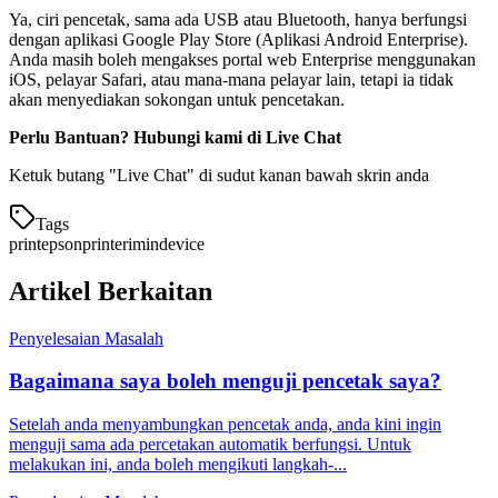
Ya, ciri pencetak, sama ada USB atau Bluetooth, hanya berfungsi
dengan aplikasi Google Play Store (Aplikasi Android Enterprise).
Anda masih boleh mengakses portal web Enterprise menggunakan
iOS, pelayar Safari, atau mana-mana pelayar lain, tetapi ia tidak
akan menyediakan sokongan untuk pencetakan.
Perlu Bantuan? Hubungi kami di Live Chat
Ketuk butang "Live Chat" di sudut kanan bawah skrin anda
Tags
print
epson
printer
imin
device
Artikel Berkaitan
Penyelesaian Masalah
Bagaimana saya boleh menguji pencetak saya?
Setelah anda menyambungkan pencetak anda, anda kini ingin
menguji sama ada percetakan automatik berfungsi. Untuk
melakukan ini, anda boleh mengikuti langkah-...