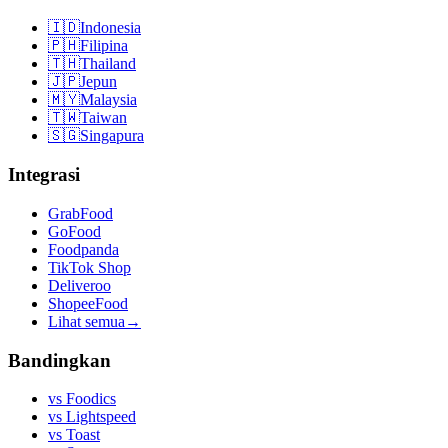
🇮🇩
Indonesia
🇵🇭
Filipina
🇹🇭
Thailand
🇯🇵
Jepun
🇲🇾
Malaysia
🇹🇼
Taiwan
🇸🇬
Singapura
Integrasi
GrabFood
GoFood
Foodpanda
TikTok Shop
Deliveroo
ShopeeFood
Lihat semua
→
Bandingkan
vs
Foodics
vs
Lightspeed
vs
Toast