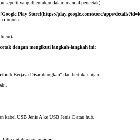
tau seperti yang ditentukan dalam manual pencetak).
i
[Google Play Store](https://play.google.com/store/apps/details?id=io
a diminta.
hijau).
etak dengan mengikuti langkah-langkah ini:
tooth Berjaya Disambungkan" dan bertukar hijau.
aki.
an kabel USB Jenis A ke USB Jenis C atau hub.
. Pilih untuk menyambung.