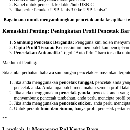
Kabel untuk pencetak ke tablet/hub USB-C
Jika perlu: Penukar USB Jenis 3.0 ke USB Jenis-C
Bagaimana untuk menyambungkan pencetak anda ke aplikasi we
Kemaskini Penting: Peningkatan Profil Pencetak Ba
Sambung Pencetak Berganda:
Pengguna kini boleh menyamb
Cipta Profil Tersuai:
Kemaskini ini membolehkan penciptaan p
Pencetakan Automatik:
Togol “Auto Print” baru tersedia untu
Maklumat Penting:
Sila ambil perhatian bahawa sambungan pencetak semasa akan terpu
Jika anda menggunakan
pencetak tunggal
, pencetak anda yan
pencetak anda. Anda juga boleh menamakan semula profil lalai
Jika anda menggunakan
pencetak ganda
, pencetak anda yang
menyambung pencetak tambahan, anda perlu mencipta profil pen
Jika anda menggunakan
pencetak sticker
, anda perlu mencipta
Untuk peranti
Imin dan Sunm
i
, hanya profil pencetak pertama
*
*
Langkah 1: Memasang Rol Kertas Baru