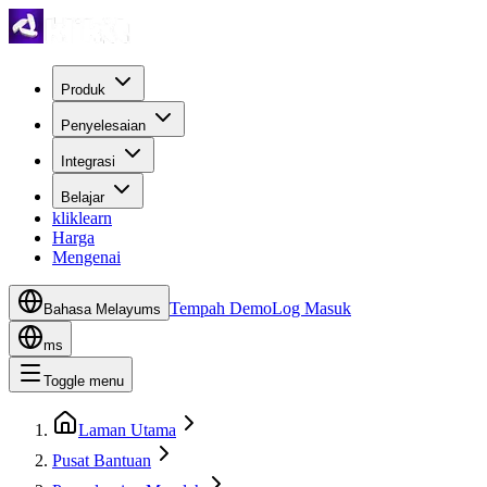
Produk
Penyelesaian
Integrasi
Belajar
kliklearn
Harga
Mengenai
Tempah Demo
Log Masuk
Bahasa Melayu
ms
ms
Toggle menu
Laman Utama
Pusat Bantuan