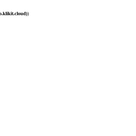
.klikit.cloud)
)