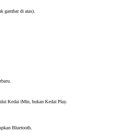
uk gambar di atas).
rbaru.
alui Kedai iMin, bukan Kedai Play.
dupkan Bluetooth.