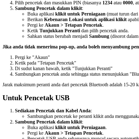
Pilih pencetak dan masukkan PIN (biasanya
1234
atau
0000
, a
Sambung Pencetak dalam klikit
:
Buka aplikasi
klikit untuk Perniagaan
(muat turun dar
Berikan
Kebenaran Lokasi untuk aplikasi klikit
apabil
Pergi ke
Akaun > Tetapan Pencetak
.
Ketik
Tunjukkan Peranti
dan pilih pencetak anda.
Sahkan status berubah menjadi
Sambung
(disorot dalam 
Jika anda tidak menerima pop-up, anda boleh menyambung penc
Pergi ke "Akaun"
Ketik pada "Tetapan Pencetak"
Di sudut kanan bawah, ketik "Tunjukkan Peranti"
Sambungkan pencetak anda sehingga status menunjukkan "Blue
Jarak maksimum peranti anda dari pencetak Bluetooth adalah 15-20 k
Untuk Pencetak USB
Sediakan Pencetak dan Kabel Anda
:
Sambungkan pencetak ke peranti klikit anda menggunak
Sambung Pencetak dalam klikit
:
Buka aplikasi
klikit untuk Perniagaan
.
Pergi ke
Akaun > Tetapan Pencetak
.
Pencetak USB anda seharusnya muncul secara automatik