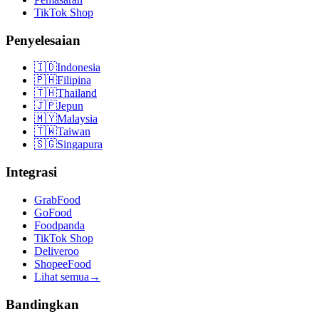
TikTok Shop
Penyelesaian
🇮🇩
Indonesia
🇵🇭
Filipina
🇹🇭
Thailand
🇯🇵
Jepun
🇲🇾
Malaysia
🇹🇼
Taiwan
🇸🇬
Singapura
Integrasi
GrabFood
GoFood
Foodpanda
TikTok Shop
Deliveroo
ShopeeFood
Lihat semua
→
Bandingkan