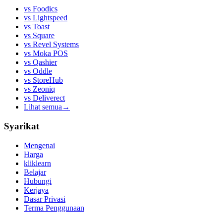
vs
Foodics
vs
Lightspeed
vs
Toast
vs
Square
vs
Revel Systems
vs
Moka POS
vs
Qashier
vs
Oddle
vs
StoreHub
vs
Zeoniq
vs
Deliverect
Lihat semua
→
Syarikat
Mengenai
Harga
kliklearn
Belajar
Hubungi
Kerjaya
Dasar Privasi
Terma Penggunaan