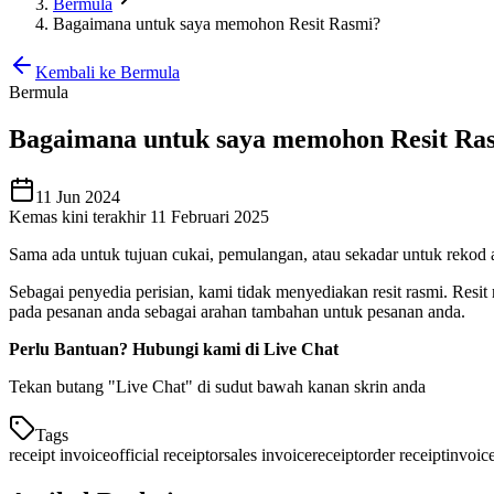
Bermula
Bagaimana untuk saya memohon Resit Rasmi?
Kembali ke Bermula
Bermula
Bagaimana untuk saya memohon Resit Ra
11 Jun 2024
Kemas kini terakhir 11 Februari 2025
Sama ada untuk tujuan cukai, pemulangan, atau sekadar untuk rekod a
Sebagai penyedia perisian, kami tidak menyediakan resit rasmi. Resi
pada pesanan anda sebagai arahan tambahan untuk pesanan anda.
Perlu Bantuan? Hubungi kami di Live Chat
Tekan butang "Live Chat" di sudut bawah kanan skrin anda
Tags
receipt invoice
official receipt
or
sales invoice
receipt
order receipt
invoic