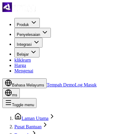
Produk
Penyelesaian
Integrasi
Belajar
kliklearn
Harga
Mengenai
Tempah Demo
Log Masuk
Bahasa Melayu
ms
ms
Toggle menu
Laman Utama
Pusat Bantuan