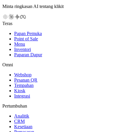
Minta ringkasan AI tentang klikit
Teras
Papan Pemuka
Point of Sale
Menu
Inventori
Paparan Dapur
Omni
Webshop
Pesanan QR
Tempahan
Kiosk
Integrasi
Pertumbuhan
Analitik
CRM
Kesetiaan
Pemasaran