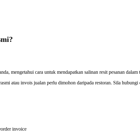
smi?
nda, mengetahui cara untuk mendapatkan salinan resit pesanan dalam t
t rasmi atau invois jualan perlu dimohon daripada restoran. Sila hub
e
order invoice