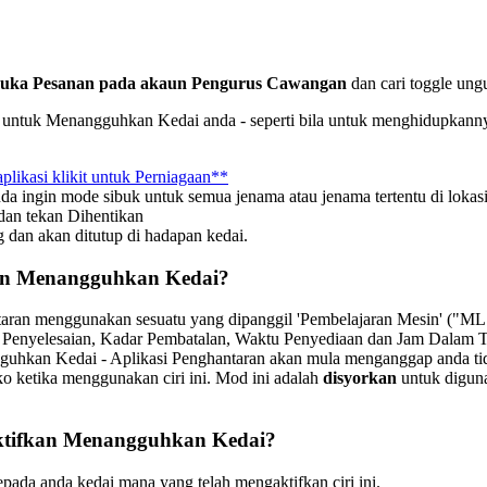
uka Pesanan pada akaun Pengurus Cawangan
dan cari toggle ungu 
an untuk Menangguhkan Kedai anda - seperti bila untuk menghidupkanny
plikasi klikit untuk Perniagaan**
da ingin mode sibuk untuk semua jenama atau jenama tertentu di loka
 dan tekan Dihentikan
 dan akan ditutup di hadapan kedai.
kan Menangguhkan Kedai?
ntaran menggunakan sesuatu yang dipanggil 'Pembelajaran Mesin' ("ML
dar Penyelesaian, Kadar Pembatalan, Waktu Penyediaan dan Jam Dalam
gguhkan Kedai - Aplikasi Penghantaran akan mula menganggap anda t
ko ketika menggunakan ciri ini. Mod ini adalah
disyorkan
untuk diguna
aktifkan Menangguhkan Kedai?
pada anda kedai mana yang telah mengaktifkan ciri ini.