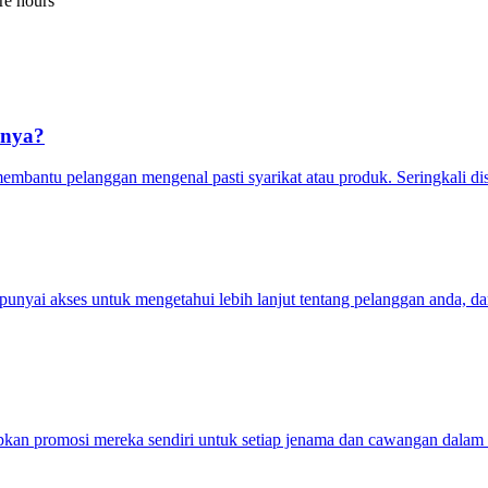
re hours
rnya?
bantu pelanggan mengenal pasti syarikat atau produk. Seringkali dis
unyai akses untuk mengetahui lebih lanjut tentang pelanggan anda, da
apkan promosi mereka sendiri untuk setiap jenama dan cawangan dalam