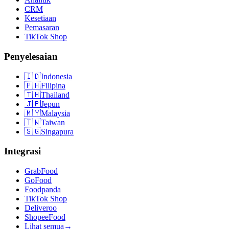
CRM
Kesetiaan
Pemasaran
TikTok Shop
Penyelesaian
🇮🇩
Indonesia
🇵🇭
Filipina
🇹🇭
Thailand
🇯🇵
Jepun
🇲🇾
Malaysia
🇹🇼
Taiwan
🇸🇬
Singapura
Integrasi
GrabFood
GoFood
Foodpanda
TikTok Shop
Deliveroo
ShopeeFood
Lihat semua
→