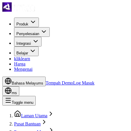
Produk
Penyelesaian
Integrasi
Belajar
kliklearn
Harga
Mengenai
Tempah Demo
Log Masuk
Bahasa Melayu
ms
ms
Toggle menu
Laman Utama
Pusat Bantuan