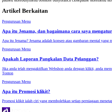
paused store
busy
menu oos
store busy
branch close
pause store
menu sto
Artikel Berkaitan
Pengurusan Menu
Apa itu Jenama, dan bagaimana cara saya mengatu
Apa itu Jenama? Jenama adalah konsep atau gambaran mental yang mem
Pengurusan Menu
Apakah Laporan Pangkalan Data Pelanggan?
Jika anda telah mengaktifkan Webshop anda dengan klikit, anda memp
Tonton
Pengurusan Menu
Apa itu Promosi klikit?
Promosi klikit ialah ciri yang membolehkan setiap perniagaan menet