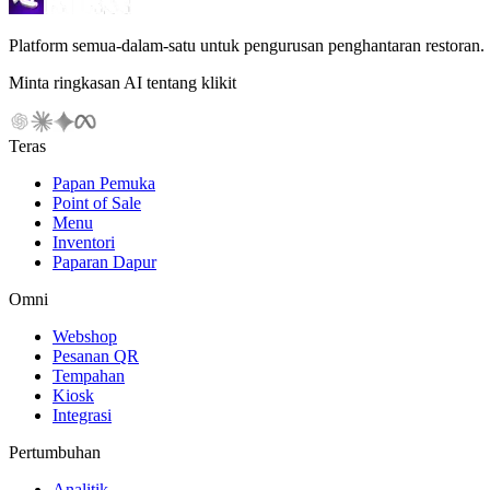
Platform semua-dalam-satu untuk pengurusan penghantaran restoran.
Minta ringkasan AI tentang klikit
Teras
Papan Pemuka
Point of Sale
Menu
Inventori
Paparan Dapur
Omni
Webshop
Pesanan QR
Tempahan
Kiosk
Integrasi
Pertumbuhan
Analitik