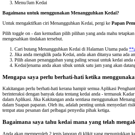
Menu/Jam Kedai
Bagaimana untuk menggunakan Menangguhkan Kedai?
Untuk mengaktifkan ciri Menangguhkan Kedai, pergi ke
Papan Pem
Pilih toggle on - dan kemudian pilih pilihan yang anda mahu tetapk
mengesahkan tindakan tersebut.
Cari butang Menangguhkan Kedai di Halaman Utama pada
**a
Jika anda mengklik pada Kedai, anda akan ditanya sama ada an
Pilih alasan penangguhan yang paling sesuai untuk kedai anda
Kedai/jenama anda akan sibuk untuk satu jam yang akan datang
Mengapa saya perlu berhati-hati ketika mengguna
Kakitangan perlu berhati-hati kerana hampir semua Aplikasi Pengha
berinteraksi dengan banyak data tentang kedai anda - termasuk Ka
dalam Aplikasi. Jika Kakitangan anda sentiasa menggunakan Menan
dalam Suapan paparan. Oleh itu, adalah penting untuk menyedari risi
tempat atau pesanan dari pelbagai penyedia pihak ketiga.
Bagaimana saya tahu kedai mana yang telah meng
Anda akan memperoleh 2 jenis laporan di klikit yang menunjukkan ke