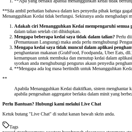
*
*
Apa yang berlaku apabila menangguhkan kedai tidak berfung
*
*
Sila ambil perhatian bahawa dalam kes penyedia pihak ketiga gag
Menangguhkan Kedai tidak berfungsi. Sekiranya anda menghadapi masa
Adakah ciri Menangguhkan Kedai mempengaruhi semua pe
dalam talian setelah ciri dihidupkan.
Mengapa beberapa kedai saya tidak dalam talian?
Perlu di
(Pemantauan Langsung) maka anda perlu menghubungi Pengu
Mengapa kedai saya tidak muncul dalam aplikasi pengha
penghantaran makanan (GrabFood, Foodpanda, Uber Eats, dll.)
kemampuan untuk membuka dan menutup kedai dalam aplikasi pe
syorkan anda menghubungi pengurus akaun penyedia penghant
*
*
Mengapa ada log masa bertindih untuk Menangguhkan Kedai
*
*
Apabila Menangguhkan Kedai diaktifkan, sistem menghantar kema
apabila pengesahan aggregator berlaku dalam minit yang berbeza
Perlu Bantuan? Hubungi kami melalui Live Chat
Ketuk butang "Live Chat" di sudut kanan bawah skrin anda.
Tags