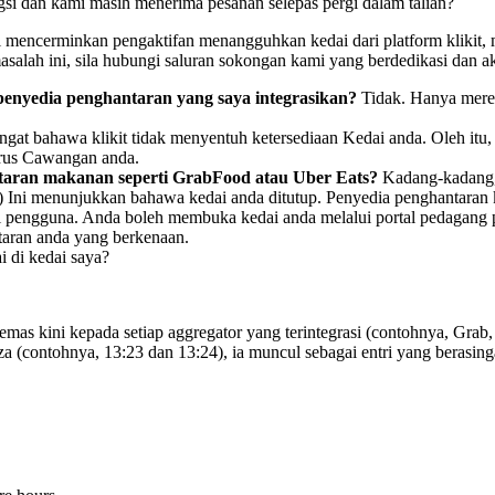
si dan kami masih menerima pesanan selepas pergi dalam talian?
al mencerminkan pengaktifan menangguhkan kedai dari platform klikit
lah ini, sila hubungi saluran sokongan kami yang berdedikasi dan ak
nyedia penghantaran yang saya integrasikan?
Tidak. Hanya merek
ingat bahawa klikit tidak menyentuh ketersediaan Kedai anda. Oleh itu
rus Cawangan anda.
ntaran makanan seperti GrabFood atau Uber Eats?
Kadang-kadang, 
 Ini menunjukkan bahawa kedai anda ditutup. Penyedia penghantaran ka
ngguna. Anda boleh membuka kedai anda melalui portal pedagang peny
aran anda yang berkenaan.
 di kedai saya?
s kini kepada setiap aggregator yang terintegrasi (contohnya, Grab, 
 (contohnya, 13:23 dan 13:24), ia muncul sebagai entri yang berasingan