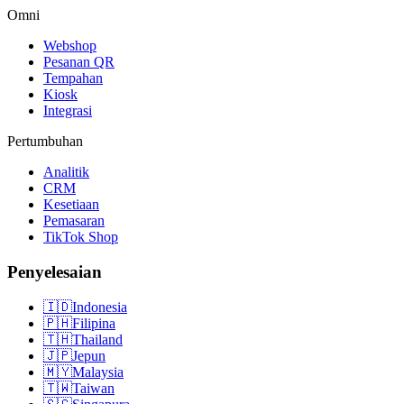
Omni
Webshop
Pesanan QR
Tempahan
Kiosk
Integrasi
Pertumbuhan
Analitik
CRM
Kesetiaan
Pemasaran
TikTok Shop
Penyelesaian
🇮🇩
Indonesia
🇵🇭
Filipina
🇹🇭
Thailand
🇯🇵
Jepun
🇲🇾
Malaysia
🇹🇼
Taiwan