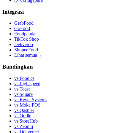
🇸🇬
Singapura
Integrasi
GrabFood
GoFood
Foodpanda
TikTok Shop
Deliveroo
ShopeeFood
Lihat semua
→
Bandingkan
vs
Foodics
vs
Lightspeed
vs
Toast
vs
Square
vs
Revel Systems
vs
Moka POS
vs
Qashier
vs
Oddle
vs
StoreHub
vs
Zeoniq
vs
Deliverect