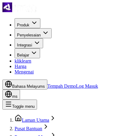
Produk
Penyelesaian
Integrasi
Belajar
kliklearn
Harga
Mengenai
Tempah Demo
Log Masuk
Bahasa Melayu
ms
ms
Toggle menu
Laman Utama
Pusat Bantuan