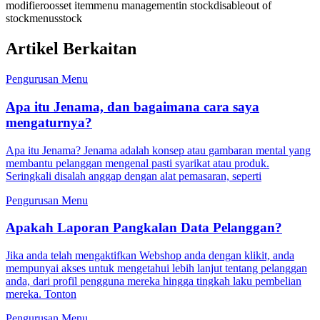
modifier
oos
set item
menu management
in stock
disable
out of
stock
menus
stock
Artikel Berkaitan
Pengurusan Menu
Apa itu Jenama, dan bagaimana cara saya
mengaturnya?
Apa itu Jenama? Jenama adalah konsep atau gambaran mental yang
membantu pelanggan mengenal pasti syarikat atau produk.
Seringkali disalah anggap dengan alat pemasaran, seperti
Pengurusan Menu
Apakah Laporan Pangkalan Data Pelanggan?
Jika anda telah mengaktifkan Webshop anda dengan klikit, anda
mempunyai akses untuk mengetahui lebih lanjut tentang pelanggan
anda, dari profil pengguna mereka hingga tingkah laku pembelian
mereka. Tonton
Pengurusan Menu