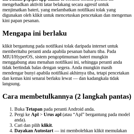
mengehadkan aktiviti latar belakang secara agresif untuk
menjimatkan bateri, yang melambatkan notifikasi tolak yang
digunakan oleh klikit untuk mencetuskan pencetakan dan mengemas
kini papan pesanan.
Mengapa ini berlaku
klikit bergantung pada notifikasi tolak daripada internet untuk
memberitahu peranti anda apabila pesanan baharu tiba. Pada
MIUI/HyperOS, sistem pengoptimuman bateri mungkin
menggabung atau menahan notifikasi ini, sehingga peranti anda
tidak bertindak balas dengan segera. Anda mungkin masih
mendengar bunyi apabila notifikasi akhirnya tiba, tetapi pencetakan
dan kemas kini senarai berlaku lewat — dan kadangkala tidak
langsung.
Cara membetulkannya (2 langkah pantas)
Buka
Tetapan
pada peranti Android anda.
Pergi ke
Apl
>
Urus apl
(atau “Apl” bergantung pada model
anda).
Cari dan pilih
klikit
.
Dayakan Autostart
— ini membolehkan klikit memulakan