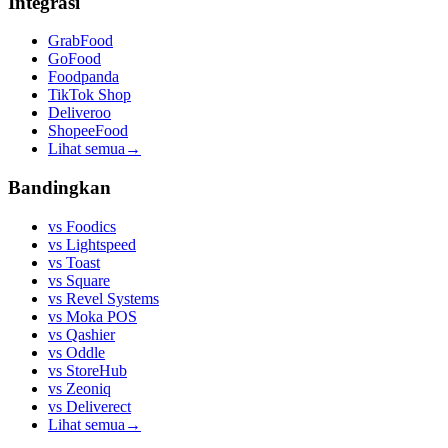
Integrasi
GrabFood
GoFood
Foodpanda
TikTok Shop
Deliveroo
ShopeeFood
Lihat semua
→
Bandingkan
vs
Foodics
vs
Lightspeed
vs
Toast
vs
Square
vs
Revel Systems
vs
Moka POS
vs
Qashier
vs
Oddle
vs
StoreHub
vs
Zeoniq
vs
Deliverect
Lihat semua
→