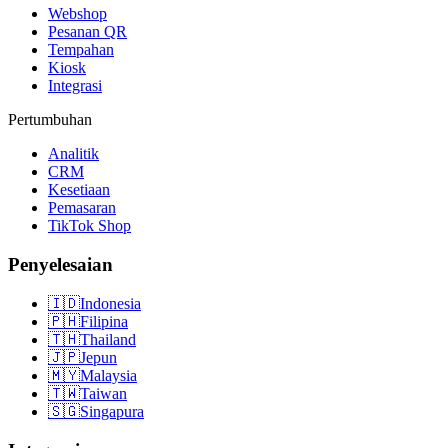
Webshop
Pesanan QR
Tempahan
Kiosk
Integrasi
Pertumbuhan
Analitik
CRM
Kesetiaan
Pemasaran
TikTok Shop
Penyelesaian
🇮🇩
Indonesia
🇵🇭
Filipina
🇹🇭
Thailand
🇯🇵
Jepun
🇲🇾
Malaysia
🇹🇼
Taiwan
🇸🇬
Singapura