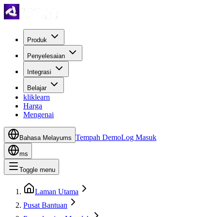
Produk
Penyelesaian
Integrasi
Belajar
kliklearn
Harga
Mengenai
Tempah Demo
Log Masuk
Bahasa Melayu
ms
ms
Toggle menu
Laman Utama
Pusat Bantuan