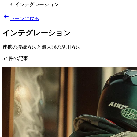
インテグレーション
ラーンに戻る
インテグレーション
連携の接続方法と最大限の活用方法
57
件の記事