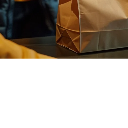
panda統合 — 2026年にPOS
dpandaは台北、台中、高雄などの都市で何百万人もの顧客
ne-inや他のデリバリープラットフォームと同時に管理することは
をFoodpandaの注文ネットワークに直接接続し、メニューア
ンオーナーがPOSをFoodpandaに接続するために知る必