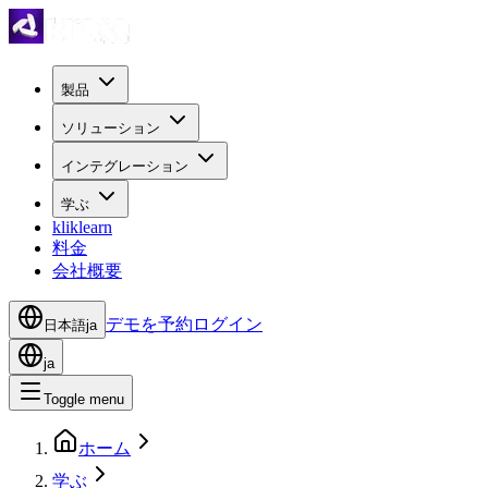
製品
ソリューション
インテグレーション
学ぶ
kliklearn
料金
会社概要
デモを予約
ログイン
日本語
ja
ja
Toggle menu
ホーム
学ぶ