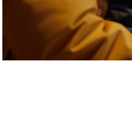
タイワンのレストランのためのFood
タイワンのフードデリバリー市場は急速に成長しており、Foo
オーナーにとって、適切な統合なしにFoodpanda注文をdi
Foodpanda POS統合
は、あなたの販売時点管理系统（POS）
入力エラーを排除します。このガイドでは、タイワンのレストラ