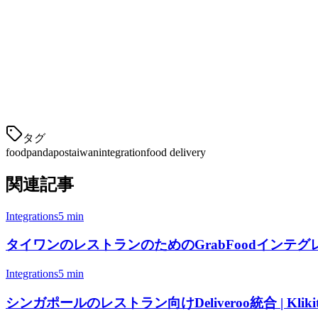
利益性のためにFoodpandaの料金構造を理解することは不可
手数料：
注文あたり15-20%（レストランカテゴリ
支払い処理：
クレジットカード支払いに加えて2-3%
デリバリー料：
距離とライダーの可用性によって異
プロモ
タグ
foodpanda
pos
taiwan
integration
food delivery
関連記事
Integrations
5 min
タイワンのレストランのためのGrabFoodインテグレーショ
Integrations
5 min
シンガポールのレストラン向けDeliveroo統合 | Kliki