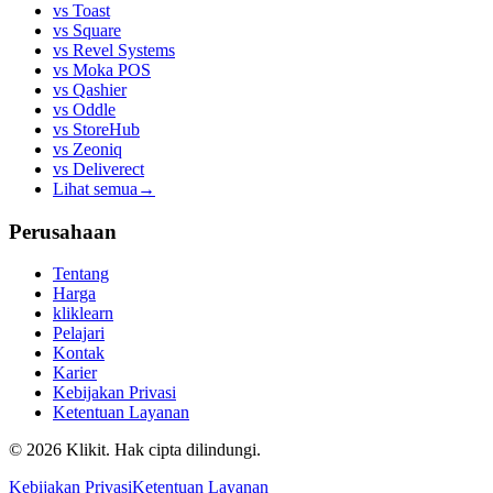
vs
Toast
vs
Square
vs
Revel Systems
vs
Moka POS
vs
Qashier
vs
Oddle
vs
StoreHub
vs
Zeoniq
vs
Deliverect
Lihat semua
→
Perusahaan
Tentang
Harga
kliklearn
Pelajari
Kontak
Karier
Kebijakan Privasi
Ketentuan Layanan
© 2026 Klikit. Hak cipta dilindungi.
Kebijakan Privasi
Ketentuan Layanan