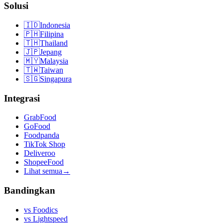
Solusi
🇮🇩
Indonesia
🇵🇭
Filipina
🇹🇭
Thailand
🇯🇵
Jepang
🇲🇾
Malaysia
🇹🇼
Taiwan
🇸🇬
Singapura
Integrasi
GrabFood
GoFood
Foodpanda
TikTok Shop
Deliveroo
ShopeeFood
Lihat semua
→
Bandingkan
vs
Foodics
vs
Lightspeed