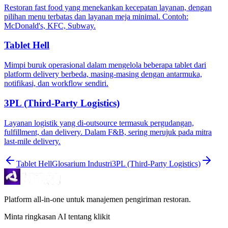
Restoran fast food yang menekankan kecepatan layanan, dengan
pilihan menu terbatas dan layanan meja minimal. Contoh:
McDonald's, KFC, Subway.
Tablet Hell
Mimpi buruk operasional dalam mengelola beberapa tablet dari
platform delivery berbeda, masing-masing dengan antarmuka,
notifikasi, dan workflow sendiri.
3PL (Third-Party Logistics)
Layanan logistik yang di-outsource termasuk pergudangan,
fulfillment, dan delivery. Dalam F&B, sering merujuk pada mitra
last-mile delivery.
Tablet Hell
Glosarium Industri
3PL (Third-Party Logistics)
Platform all-in-one untuk manajemen pengiriman restoran.
Minta ringkasan AI tentang klikit