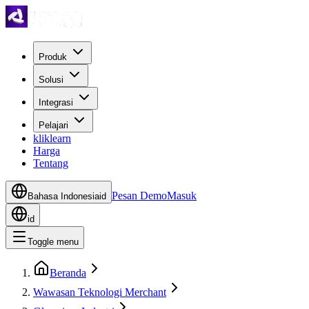
Produk
Solusi
Integrasi
Pelajari
kliklearn
Harga
Tentang
Pesan Demo
Masuk
Bahasa Indonesia
id
id
Toggle menu
Beranda
Wawasan Teknologi Merchant