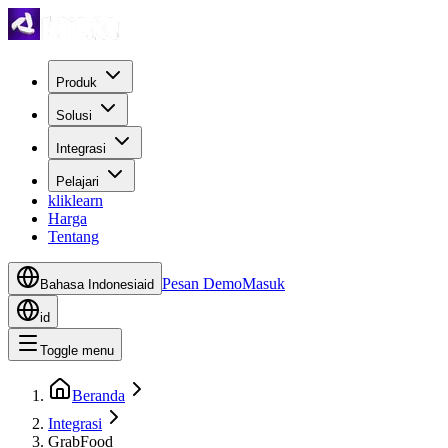
Produk
Solusi
Integrasi
Pelajari
kliklearn
Harga
Tentang
Pesan Demo
Masuk
Bahasa Indonesia
id
id
Toggle menu
Beranda
Integrasi
GrabFood