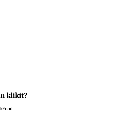
 klikit?
abFood