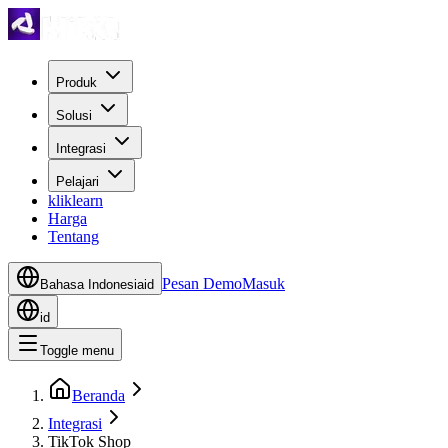
Produk
Solusi
Integrasi
Pelajari
kliklearn
Harga
Tentang
Pesan Demo
Masuk
Bahasa Indonesia
id
id
Toggle menu
Beranda
Integrasi
TikTok Shop