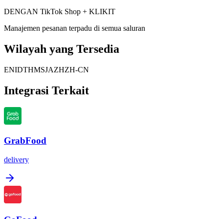
DENGAN TikTok Shop + KLIKIT
Manajemen pesanan terpadu di semua saluran
Wilayah yang Tersedia
EN
ID
TH
MS
JA
ZH
ZH-CN
Integrasi Terkait
GrabFood
delivery