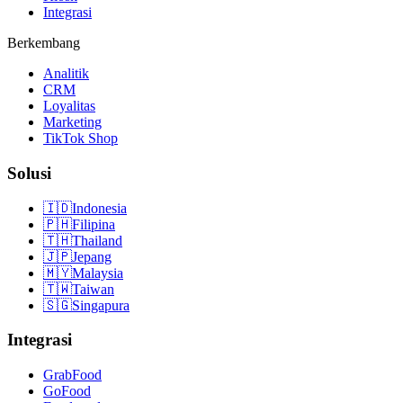
Integrasi
Berkembang
Analitik
CRM
Loyalitas
Marketing
TikTok Shop
Solusi
🇮🇩
Indonesia
🇵🇭
Filipina
🇹🇭
Thailand
🇯🇵
Jepang
🇲🇾
Malaysia
🇹🇼
Taiwan
🇸🇬
Singapura
Integrasi
GrabFood
GoFood