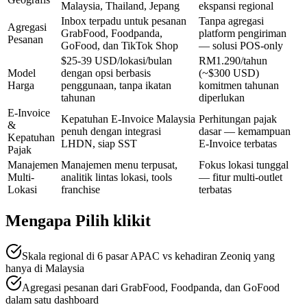
Malaysia, Thailand, Jepang
ekspansi regional
Inbox terpadu untuk pesanan
Tanpa agregasi
Agregasi
GrabFood, Foodpanda,
platform pengiriman
Pesanan
GoFood, dan TikTok Shop
— solusi POS-only
$25-39 USD/lokasi/bulan
RM1.290/tahun
Model
dengan opsi berbasis
(~$300 USD)
Harga
penggunaan, tanpa ikatan
komitmen tahunan
tahunan
diperlukan
E-Invoice
Kepatuhan E-Invoice Malaysia
Perhitungan pajak
&
penuh dengan integrasi
dasar — kemampuan
Kepatuhan
LHDN, siap SST
E-Invoice terbatas
Pajak
Manajemen
Manajemen menu terpusat,
Fokus lokasi tunggal
Multi-
analitik lintas lokasi, tools
— fitur multi-outlet
Lokasi
franchise
terbatas
Mengapa Pilih klikit
Skala regional di 6 pasar APAC vs kehadiran Zeoniq yang
hanya di Malaysia
Agregasi pesanan dari GrabFood, Foodpanda, dan GoFood
dalam satu dashboard