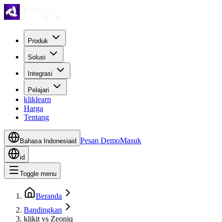
Produk
Solusi
Integrasi
Pelajari
kliklearn
Harga
Tentang
Pesan Demo
Masuk
Bahasa Indonesia
id
id
Toggle menu
Beranda
Bandingkan
klikit vs Zeoniq