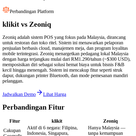
Perbandingan Platform
klikit vs
Zeoniq
Zeoniq adalah sistem POS yang fokus pada Malaysia, dirancang
untuk restoran dan toko ritel. Sistem ini menawarkan pelaporan
penjualan berbasis cloud, manajemen meja, dan program loyalitas
mobile terintegrasi. Zeoniq menargetkan pedagang lokal Malaysia
dengan harga terjangkau mulai dari RM1.290/tahun (~$300 USD),
memposisikan diri sebagai solusi hemat biaya untuk bisnis F&B
kecil hingga menengah. Sistem ini mencakup fitur seperti struk
dapur, dukungan printer Bluetooth, dan mode pemesanan mandiri
pelanggan.
Jadwalkan Demo
Lihat Harga
Perbandingan Fitur
Fitur
klikit
Zeoniq
Aktif di 6 negara: Filipina,
Hanya Malaysia —
Cakupan
Indonesia, Singapura,
tanpa kemampuan
Geografis