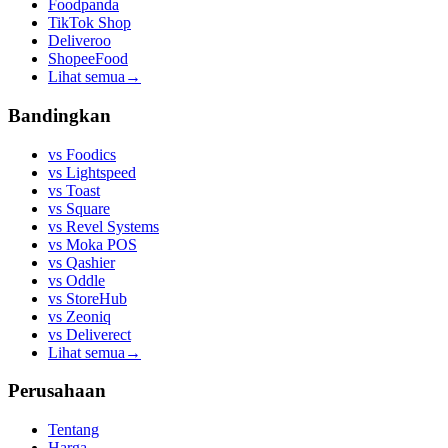
Foodpanda
TikTok Shop
Deliveroo
ShopeeFood
Lihat semua
→
Bandingkan
vs
Foodics
vs
Lightspeed
vs
Toast
vs
Square
vs
Revel Systems
vs
Moka POS
vs
Qashier
vs
Oddle
vs
StoreHub
vs
Zeoniq
vs
Deliverect
Lihat semua
→
Perusahaan
Tentang
Harga